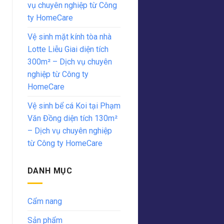
vụ chuyên nghiệp từ Công
ty HomeCare
Vệ sinh mặt kính tòa nhà
Lotte Liễu Giai diện tích
300m² – Dịch vụ chuyên
nghiệp từ Công ty
HomeCare
Vệ sinh bể cá Koi tại Phạm
Văn Đồng diện tích 130m²
– Dịch vụ chuyên nghiệp
từ Công ty HomeCare
DANH MỤC
Cẩm nang
Sản phẩm