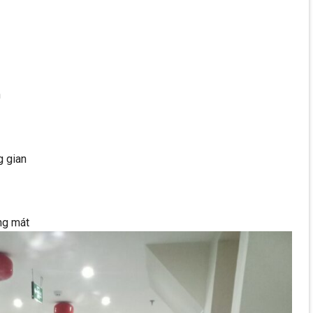
n
g gian
ng mát