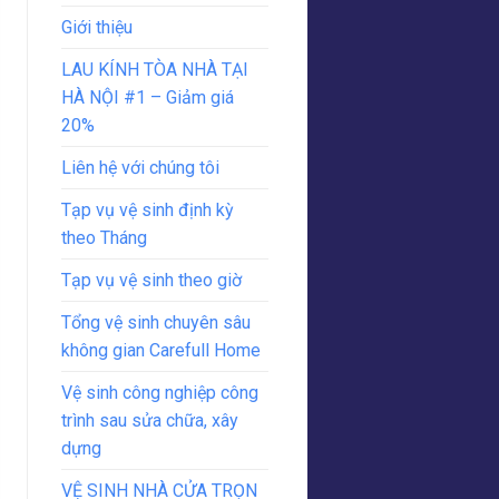
Giới thiệu
LAU KÍNH TÒA NHÀ TẠI
HÀ NỘI #1 – Giảm giá
20%
Liên hệ với chúng tôi
Tạp vụ vệ sinh định kỳ
theo Tháng
Tạp vụ vệ sinh theo giờ
Tổng vệ sinh chuyên sâu
không gian Carefull Home
Vệ sinh công nghiệp công
trình sau sửa chữa, xây
dựng
VỆ SINH NHÀ CỬA TRỌN