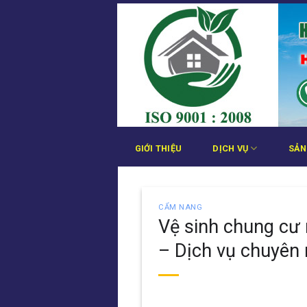
Bỏ
qua
nội
dung
GIỚI THIỆU
DỊCH VỤ
SẢN
CẨM NANG
Vệ sinh chung cư 
– Dịch vụ chuyên