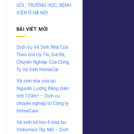
GÓI , TRƯỜNG HỌC, BỆNH
VIỆN Ở HÀ NỘI
BÀI VIẾT MỚI
Dịch Vụ Vệ Sinh Nhà Cửa
Theo Giờ Uy Tín, Giá Rẻ,
Chuyên Nghiệp Của Công
Ty Vệ Sinh HomeCar
Vệ sinh nhà cửa tại
Nguyễn Lương Bằng diện
tích 120m² – Dịch vụ
chuyên nghiệp từ Công ty
HomeCare
Vệ sinh bể bơi 4 mùa tại
Vinhomes Tây Mỗ – Dịch