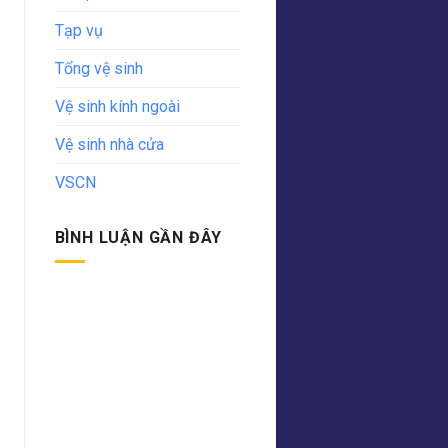
Tạp vụ
Tổng vệ sinh
Vệ sinh kính ngoài
Vệ sinh nhà cửa
VSCN
BÌNH LUẬN GẦN ĐÂY