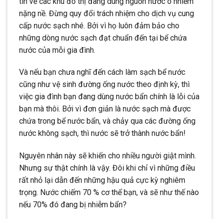
tin về các khu đô thị đang dùng nguồn nước ô nhiễm
nặng nề. Đừng quy đổi trách nhiệm cho dịch vụ cung
cấp nước sạch nhé. Bởi vì họ luôn đảm bảo cho
những dòng nước sạch đạt chuẩn đến tại bể chứa
nước của mỗi gia đình.
Và nếu bạn chưa nghĩ đến cách làm sạch bể nước
cũng như vệ sinh đường ống nước theo định kỳ, thì
việc gia đình bạn đang dùng nước bẩn chính là lỗi của
bạn mà thôi. Bởi vì đơn giản là nước sạch mà được
chứa trong bể nước bẩn, và chảy qua các đường ống
nước không sạch, thì nước sẽ trở thành nước bẩn!
Nguyên nhân này sẽ khiến cho nhiều người giật mình.
Nhưng sự thật chính là vậy. Đôi khi chỉ vì những điều
rất nhỏ lại dẫn đến những hậu quả cực kỳ nghiêm
trọng. Nước chiếm 70 % cơ thể bạn, và sẽ như thế nào
nếu 70% đó đang bị nhiễm bẩn?