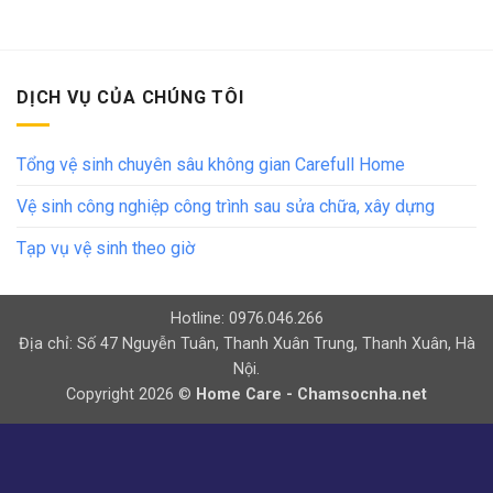
DỊCH VỤ CỦA CHÚNG TÔI
Tổng vệ sinh chuyên sâu không gian Carefull Home
Vệ sinh công nghiệp công trình sau sửa chữa, xây dựng
Tạp vụ vệ sinh theo giờ
Hotline: 0976.046.266
Địa chỉ: Số 47 Nguyễn Tuân, Thanh Xuân Trung, Thanh Xuân, Hà
Nội.
Copyright 2026 ©
Home Care - Chamsocnha.net