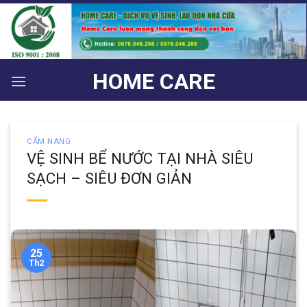
Bỏ
qua
nội
dung
HOME CARE
CẨM NANG
VỆ SINH BỂ NƯỚC TẠI NHÀ SIÊU
SẠCH – SIÊU ĐƠN GIẢN
25
Th2