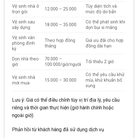
Vệ sinh nhà ở
Tùy diện tích và
12.000 – 25.000
trọn gói
mức độ dơ bẩn
Vệ sinh sau
Có thể phát sinh khi
18.000 – 35.000
xây dựng
dọn bụi xi măng
Vệ sinh văn
Theo hợp đồng
Giá ưu đãi cho hợp
phòng định
tháng
đồng dài hạn
kỳ
Dọn nhà theo
70.000 –
Tối thiểu 2 giờ
giờ
100.000/giờ/người
Có thể yêu cầu khử
Vệ sinh nhà
15.000 – 30.000
mùi, khử khuẩn bổ
mới mua
sung
Lưu ý: Giá có thể điều chỉnh tùy vị trí địa lý, yêu cầu
riêng và thời gian thực hiện (giờ hành chính hoặc
ngoài giờ).
Phản hồi từ khách hàng đã sử dụng dịch vụ