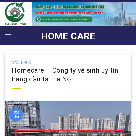
Bỏ
qua
nội
dung
HOME CARE
CẨM NANG
Homecare – Công ty vệ sinh uy tín
hàng đầu tại Hà Nội
23
Th4