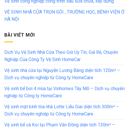
Vệ sinh công nghiệp công trình sau sửa chữa, xây dựng
VỆ SINH NHÀ CỬA TRỌN GÓI , TRƯỜNG HỌC, BỆNH VIỆN Ở
HÀ NỘI
BÀI VIẾT MỚI
Dịch Vụ Vệ Sinh Nhà Cửa Theo Giờ Uy Tín, Giá Rẻ, Chuyên
Nghiệp Của Công Ty Vệ Sinh HomeCar
Vệ sinh nhà cửa tại Nguyễn Lương Bằng diện tích 120m² –
Dịch vụ chuyên nghiệp từ Công ty HomeCare
Vệ sinh bể bơi 4 mùa tại Vinhomes Tây Mỗ – Dịch vụ chuyên
nghiệp từ Công ty HomeCare
Vệ sinh mặt kính tòa nhà Lotte Liễu Giai diện tích 300m² –
Dịch vụ chuyên nghiệp từ Công ty HomeCare
Vệ sinh bể cá Koi tại Phạm Văn Đồng diện tích 130m² –