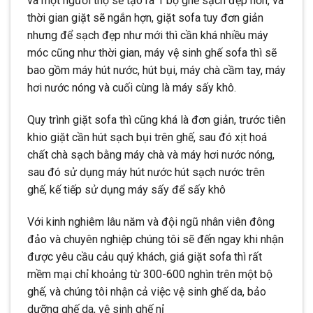
và một người thợ sẽ tạo ra 1 bộ ghế sạch đẹp hơn, và
thời gian giặt sẽ ngắn hợn, giặt sofa tuy đơn giản
nhưng để sạch đẹp như mới thì cần khá nhiều máy
móc cũng như thời gian, máy vệ sinh ghế sofa thì sẽ
bao gồm máy hút nước, hút bụi, máy chà cầm tay, máy
hơi nước nóng và cuối cùng là máy sấy khô.
Quy trình giặt sofa thì cũng khá là đơn giản, trước tiên
khio giặt cần hút sạch bụi trên ghế, sau đó xịt hoá
chất chà sạch bằng máy chà và máy hơi nước nóng,
sau đó sử dụng máy hút nước hút sạch nước trên
ghế, kế tiếp sử dụng máy sấy để sấy khô
Với kinh nghiêm lâu năm và đội ngũ nhân viên đông
đảo và chuyên nghiệp chúng tôi sẽ đến ngay khi nhận
được yêu cầu cảu quý khách, giá giặt sofa thì rất
mềm mại chỉ khoảng từ 300-600 nghìn trên một bộ
ghế, và chúng tôi nhận cả việc vệ sinh ghế da, bảo
dưỡng ghế da, vệ sinh ghế nỉ