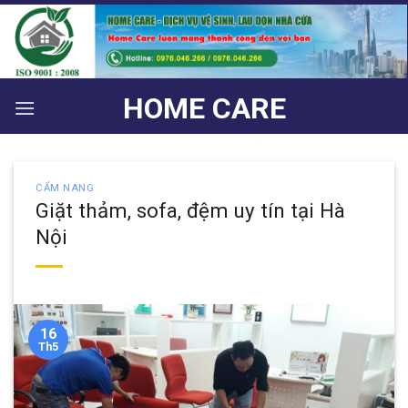
Bỏ
qua
nội
dung
HOME CARE
CẨM NANG
Giặt thảm, sofa, đệm uy tín tại Hà
Nội
16
Th5