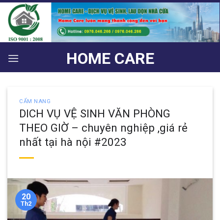
Bỏ
qua
nội
dung
HOME CARE
CẨM NANG
DICH VỤ VỆ SINH VĂN PHÒNG
THEO GIỜ – chuyên nghiệp ,giá rẻ
nhất tại hà nội #2023
20
Th2