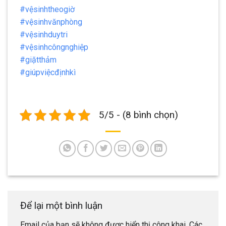
#vệsinhtheogiờ
#vệsinhvănphòng
#vệsinhduytri
#vệsinhcôngnghiệp
#giặtthảm
#giúpviệcđịnhkì
5/5 - (8 bình chọn)
Để lại một bình luận
Email của bạn sẽ không được hiển thị công khai.
Các