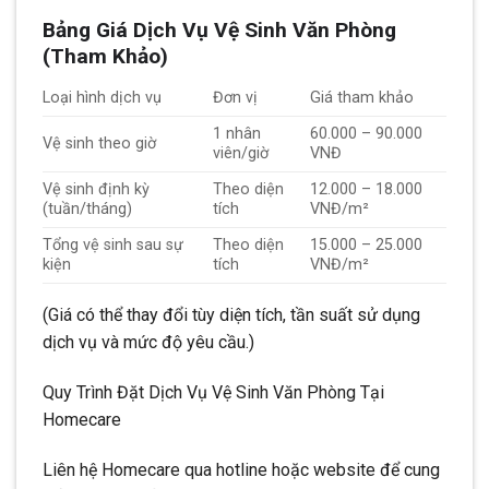
Bảng Giá Dịch Vụ Vệ Sinh Văn Phòng
(Tham Khảo)
Loại hình dịch vụ
Đơn vị
Giá tham khảo
1 nhân
60.000 – 90.000
Vệ sinh theo giờ
viên/giờ
VNĐ
Vệ sinh định kỳ
Theo diện
12.000 – 18.000
(tuần/tháng)
tích
VNĐ/m²
Tổng vệ sinh sau sự
Theo diện
15.000 – 25.000
kiện
tích
VNĐ/m²
(Giá có thể thay đổi tùy diện tích, tần suất sử dụng
dịch vụ và mức độ yêu cầu.)
Quy Trình Đặt Dịch Vụ Vệ Sinh Văn Phòng Tại
Homecare
Liên hệ Homecare qua hotline hoặc website để cung