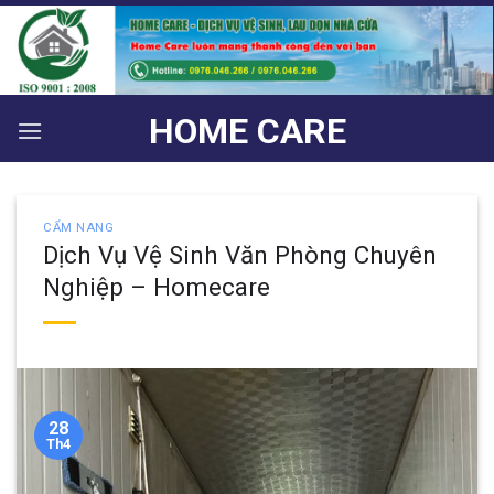
Bỏ
qua
nội
dung
HOME CARE
CẨM NANG
Dịch Vụ Vệ Sinh Văn Phòng Chuyên
Nghiệp – Homecare
28
Th4