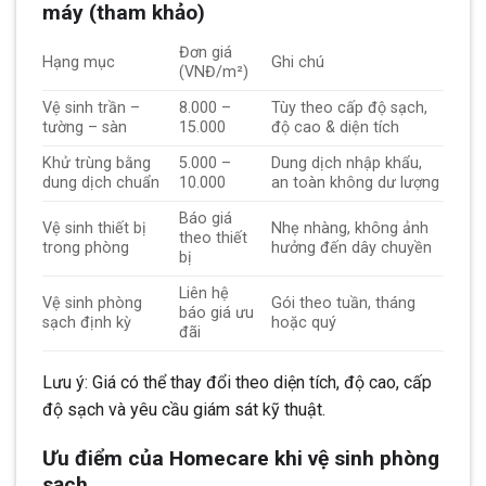
máy (tham khảo)
Đơn giá
Hạng mục
Ghi chú
(VNĐ/m²)
Vệ sinh trần –
8.000 –
Tùy theo cấp độ sạch,
tường – sàn
15.000
độ cao & diện tích
Khử trùng bằng
5.000 –
Dung dịch nhập khẩu,
dung dịch chuẩn
10.000
an toàn không dư lượng
Báo giá
Vệ sinh thiết bị
Nhẹ nhàng, không ảnh
theo thiết
trong phòng
hưởng đến dây chuyền
bị
Liên hệ
Vệ sinh phòng
Gói theo tuần, tháng
báo giá ưu
sạch định kỳ
hoặc quý
đãi
Lưu ý: Giá có thể thay đổi theo diện tích, độ cao, cấp
độ sạch và yêu cầu giám sát kỹ thuật.
Ưu điểm của Homecare khi vệ sinh phòng
sạch