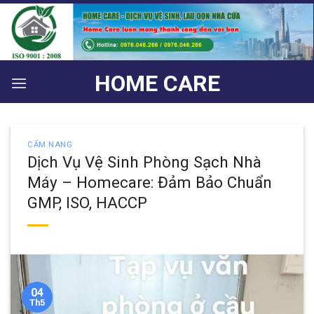
Bỏ
qua
nội
dung
HOME CARE
CẨM NANG
Dịch Vụ Vệ Sinh Phòng Sạch Nhà
Máy – Homecare: Đảm Bảo Chuẩn
GMP, ISO, HACCP
04
Th5