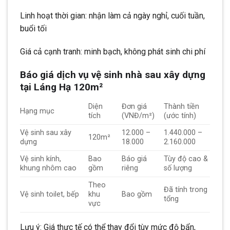
Linh hoạt thời gian: nhận làm cả ngày nghỉ, cuối tuần,
buổi tối
Giá cả cạnh tranh: minh bạch, không phát sinh chi phí
Báo giá dịch vụ vệ sinh nhà sau xây dựng
tại Láng Hạ 120m²
Diện
Đơn giá
Thành tiền
Hạng mục
tích
(VNĐ/m²)
(ước tính)
Vệ sinh sau xây
12.000 –
1.440.000 –
120m²
dựng
18.000
2.160.000
Vệ sinh kính,
Bao
Báo giá
Tùy độ cao &
khung nhôm cao
gồm
riêng
số lượng
Theo
Đã tính trong
Vệ sinh toilet, bếp
khu
Bao gồm
tổng
vực
Lưu ý: Giá thực tế có thể thay đổi tùy mức độ bẩn,