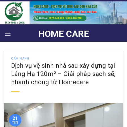
Bỏ
qua
nội
dung
HOME CARE
CẨM NANG
Dịch vụ vệ sinh nhà sau xây dựng tại
Láng Hạ 120m² – Giải pháp sạch sẽ,
nhanh chóng từ Homecare
21
Th1