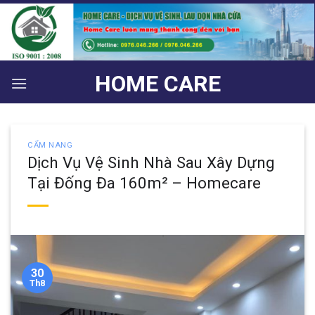
Bỏ
qua
nội
dung
HOME CARE
CẨM NANG
Dịch Vụ Vệ Sinh Nhà Sau Xây Dựng
Tại Đống Đa 160m² – Homecare
30
Th8