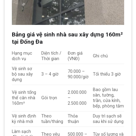
Bảng giá vệ sinh nhà sau xây dựng 160m²
tại Đống Đa
Hạng mục
Diện tích /
Đơn giá
Ghi chú
dịch vụ
Thời gian
(VNĐ)
Vệ sinh sơ
70.000 –
bộ sau xây
3 – 4 giờ
Tối thiểu 3 giờ
90.000/giờ
dựng
Bao gồm lau
Vệ sinh tổng
2.000.000
sàn, tường,
thể căn nhà
Gói trọn
–
trần, cửa kính,
160m²
2.500.000
bếp, phòng tắm
Vệ sinh định
Theo
Thỏa
Duy trì sạch sẽ
kỳ nhà mới
tuần/tháng
thuận
sau khi sử dụng
Làm sạch
Theo yêu
500.000 –
Tùy số lượng và