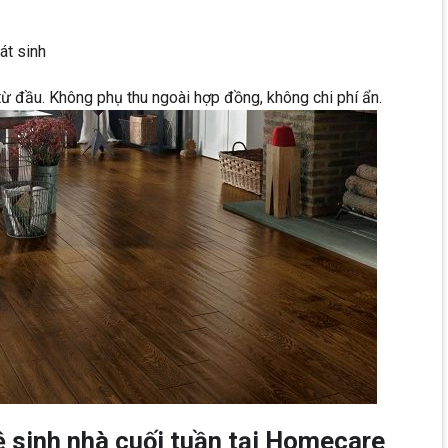
át sinh
từ đầu. Không phụ thu ngoài hợp đồng, không chi phí ẩn.
ệ sinh nhà cuối tuần tại Homecare