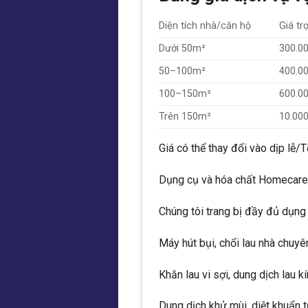
Diện tích nhà/căn hộ
Giá tr
Dưới 50m²
300.0
50–100m²
400.0
100–150m²
600.0
Trên 150m²
10.00
Giá có thể thay đổi vào dịp lễ/
Dụng cụ và hóa chất Homecare
Chúng tôi trang bị đầy đủ dụng 
Máy hút bụi, chổi lau nhà chuy
Khăn lau vi sợi, dung dịch lau k
Dung dịch khử mùi, diệt khuẩn t