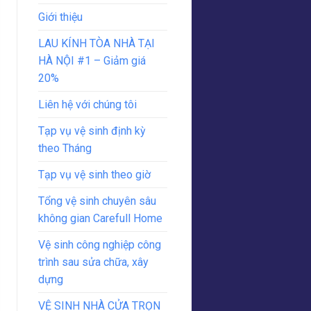
Giới thiệu
LAU KÍNH TÒA NHÀ TẠI
HÀ NỘI #1 – Giảm giá
20%
Liên hệ với chúng tôi
Tạp vụ vệ sinh định kỳ
theo Tháng
Tạp vụ vệ sinh theo giờ
Tổng vệ sinh chuyên sâu
không gian Carefull Home
Vệ sinh công nghiệp công
trình sau sửa chữa, xây
dựng
VỆ SINH NHÀ CỬA TRỌN