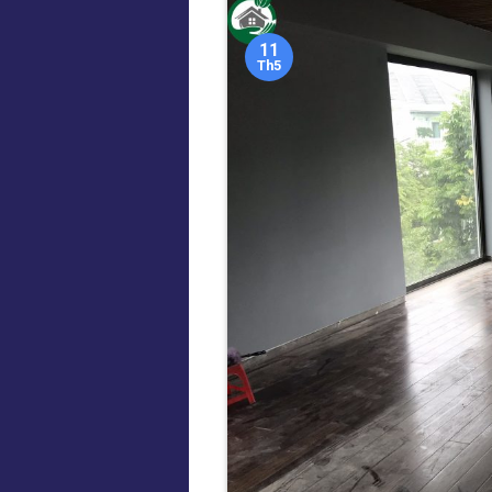
11
Th5