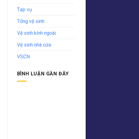
Tạp vụ
Tổng vệ sinh
Vệ sinh kính ngoài
Vệ sinh nhà cửa
VSCN
BÌNH LUẬN GẦN ĐÂY