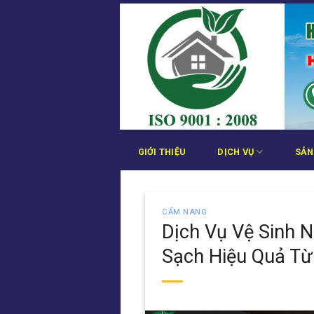
Bỏ
qua
nội
dung
GIỚI THIỆU
DỊCH VỤ
SẢN
CẨM NANG
Dịch Vụ Vệ Sinh 
Sạch Hiệu Quả T