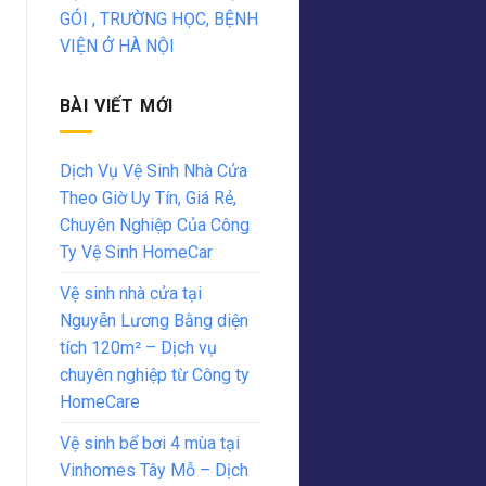
GÓI , TRƯỜNG HỌC, BỆNH
VIỆN Ở HÀ NỘI
BÀI VIẾT MỚI
Dịch Vụ Vệ Sinh Nhà Cửa
Theo Giờ Uy Tín, Giá Rẻ,
Chuyên Nghiệp Của Công
Ty Vệ Sinh HomeCar
Vệ sinh nhà cửa tại
Nguyễn Lương Bằng diện
tích 120m² – Dịch vụ
chuyên nghiệp từ Công ty
HomeCare
Vệ sinh bể bơi 4 mùa tại
Vinhomes Tây Mỗ – Dịch