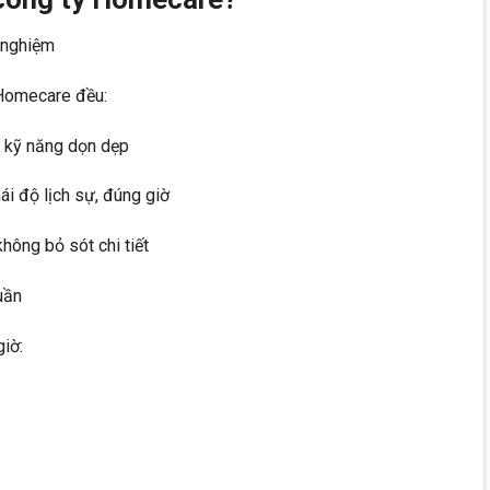
 nghiệm
 Homecare đều:
o kỹ năng dọn dẹp
i độ lịch sự, đúng giờ
không bỏ sót chi tiết
uần
giờ: