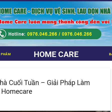
HOME CARE
 PHẨM
B
Nhà Cuối Tuần – Giải Pháp Làm
ừ Homecare