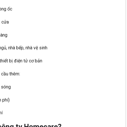
hòng ốc
m cửa
gàng
gủ, nhà bếp, nhà vệ sinh
 thiết bị điện tử cơ bản
u cầu thêm:
i sóng
h phí)
hí
công ty Homecare?