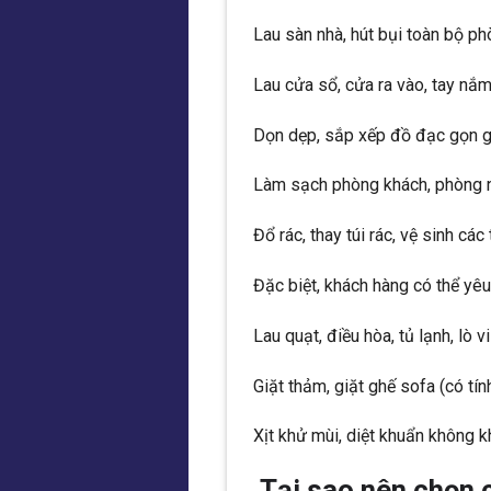
Lau sàn nhà, hút bụi toàn bộ p
Lau cửa sổ, cửa ra vào, tay nắ
Dọn dẹp, sắp xếp đồ đạc gọn 
Làm sạch phòng khách, phòng n
Đổ rác, thay túi rác, vệ sinh các
Đặc biệt, khách hàng có thể yê
Lau quạt, điều hòa, tủ lạnh, lò v
Giặt thảm, giặt ghế sofa (có tín
Xịt khử mùi, diệt khuẩn không k
Tại sao nên chọn 