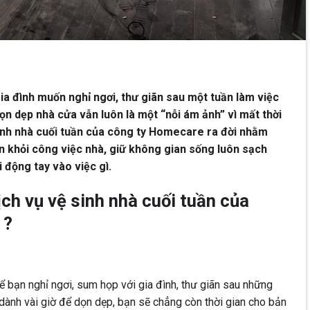
gia đình muốn nghỉ ngơi, thư giãn sau một tuần làm việc
ọn dẹp nhà cửa vẫn luôn là một “nỗi ám ảnh” vì mất thời
sinh nhà cuối tuần của công ty Homecare ra đời nhằm
n khỏi công việc nhà, giữ không gian sống luôn sạch
động tay vào việc gì.
ịch vụ vệ sinh nhà cuối tuần của
 ?
để bạn nghỉ ngơi, sum họp với gia đình, thư giãn sau những
 dành vài giờ để dọn dẹp, bạn sẽ chẳng còn thời gian cho bản