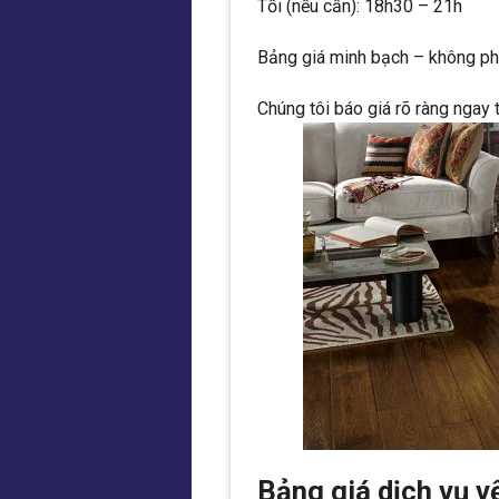
Tối (nếu cần): 18h30 – 21h
Bảng giá minh bạch – không ph
Chúng tôi báo giá rõ ràng ngay 
Bảng giá dịch vụ v