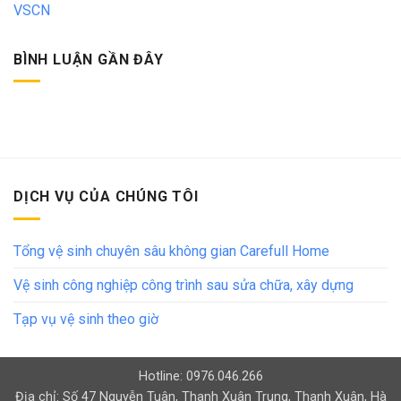
VSCN
BÌNH LUẬN GẦN ĐÂY
DỊCH VỤ CỦA CHÚNG TÔI
Tổng vệ sinh chuyên sâu không gian Carefull Home
Vệ sinh công nghiệp công trình sau sửa chữa, xây dựng
Tạp vụ vệ sinh theo giờ
Hotline: 0976.046.266
Địa chỉ: Số 47 Nguyễn Tuân, Thanh Xuân Trung, Thanh Xuân, Hà