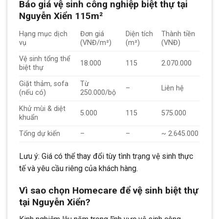
Báo giá vệ sinh công nghiệp biệt thự tại
Nguyễn Xiển 115m²
Hạng mục dịch
Đơn giá
Diện tích
Thành tiền
vụ
(VNĐ/m²)
(m²)
(VNĐ)
Vệ sinh tổng thể
18.000
115
2.070.000
biệt thự
Giặt thảm, sofa
Từ
–
Liên hệ
(nếu có)
250.000/bộ
Khử mùi & diệt
5.000
115
575.000
khuẩn
Tổng dự kiến
–
–
~ 2.645.000
Lưu ý: Giá có thể thay đổi tùy tình trạng vệ sinh thực
tế và yêu cầu riêng của khách hàng.
Vì sao chọn Homecare để vệ sinh biệt thự
tại Nguyễn Xiển?