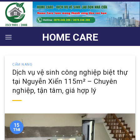
Bỏ
qua
nội
dung
HOME CARE
CẨM NANG
Dịch vụ vệ sinh công nghiệp biệt thự
tại Nguyễn Xiển 115m² – Chuyên
nghiệp, tận tâm, giá hợp lý
15
Th8