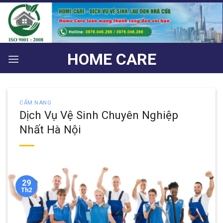
Bỏ
qua
nội
dung
HOME CARE
CẨM NANG
Dịch Vụ Vệ Sinh Chuyên Nghiệp
Nhất Hà Nội
29
Th2