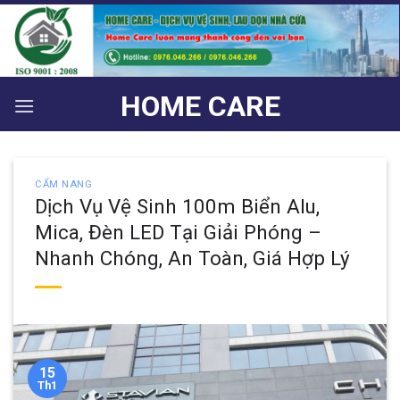
Bỏ
qua
nội
dung
HOME CARE
CẨM NANG
Dịch Vụ Vệ Sinh 100m Biển Alu,
Mica, Đèn LED Tại Giải Phóng –
Nhanh Chóng, An Toàn, Giá Hợp Lý
15
Th1