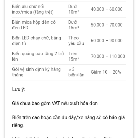
Biển alu chữ nổi
Dưới
40.000 – 60.000
inox/mica (tầng trệt)
10m²
Biển mica hộp đèn có
Dưới
50.000 – 70.000
đèn LED
15m²
Biển LED chạy chữ, bảng
Theo
60.000 – 90.000
điện tử
yêu cầu
Biển quảng cáo tầng 2 trở
Trên
70.000 – 110.000
lên
15m²
Gói vệ sinh định kỳ hàng
≥ 3
Giảm 10 – 20%
tháng
biển/lần
Lưu ý:
Giá chưa bao gồm VAT nếu xuất hóa đơn.
Biển trên cao hoặc cần đu dây/xe nâng sẽ có báo giá
riêng.