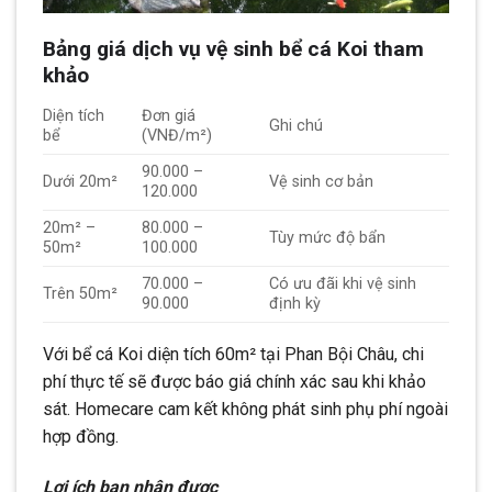
Bảng giá dịch vụ vệ sinh bể cá Koi tham
khảo
Diện tích
Đơn giá
Ghi chú
bể
(VNĐ/m²)
90.000 –
Dưới 20m²
Vệ sinh cơ bản
120.000
20m² –
80.000 –
Tùy mức độ bẩn
50m²
100.000
70.000 –
Có ưu đãi khi vệ sinh
Trên 50m²
90.000
định kỳ
Với bể cá Koi diện tích 60m² tại Phan Bội Châu, chi
phí thực tế sẽ được báo giá chính xác sau khi khảo
sát. Homecare cam kết không phát sinh phụ phí ngoài
hợp đồng.
Lợi ích bạn nhận được