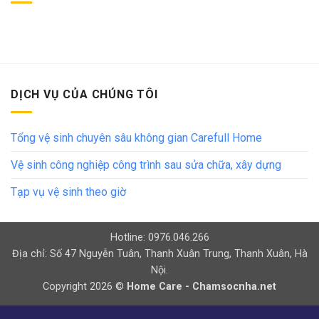
DỊCH VỤ CỦA CHÚNG TÔI
Tổng vệ sinh chuyên sâu không gian Carefull Home
Vệ sinh công nghiệp công trình sau sửa chữa, xây dựng
Tạp vụ vệ sinh theo giờ
Hotline: 0976.046.266
Địa chỉ: Số 47 Nguyễn Tuân, Thanh Xuân Trung, Thanh Xuân, Hà
Nội.
Copyright 2026 ©
Home Care - Chamsocnha.net