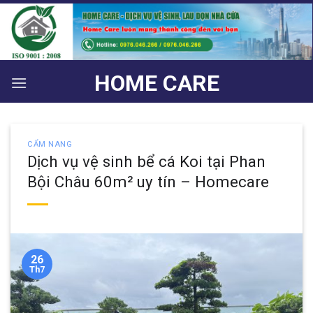
Bỏ
qua
nội
dung
HOME CARE
CẨM NANG
Dịch vụ vệ sinh bể cá Koi tại Phan
Bội Châu 60m² uy tín – Homecare
26
Th7