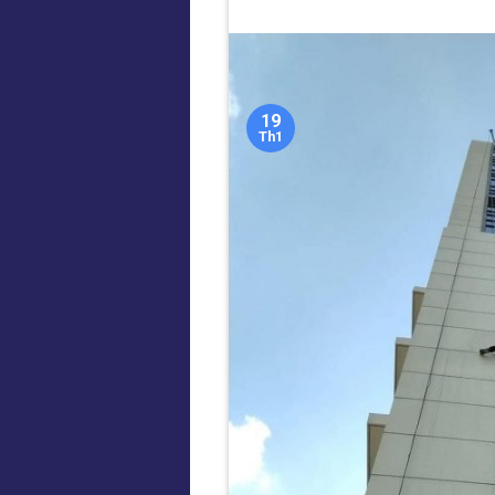
19
Th1