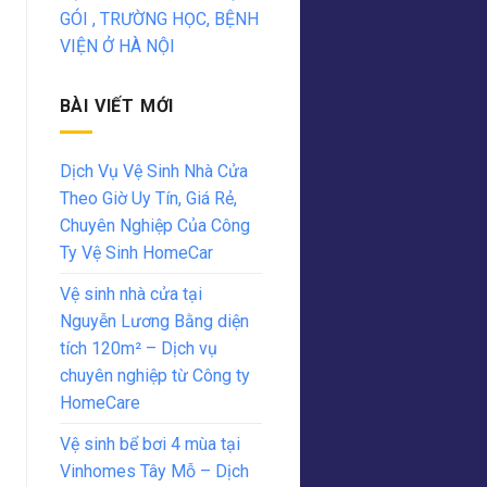
GÓI , TRƯỜNG HỌC, BỆNH
VIỆN Ở HÀ NỘI
BÀI VIẾT MỚI
Dịch Vụ Vệ Sinh Nhà Cửa
Theo Giờ Uy Tín, Giá Rẻ,
Chuyên Nghiệp Của Công
Ty Vệ Sinh HomeCar
Vệ sinh nhà cửa tại
Nguyễn Lương Bằng diện
tích 120m² – Dịch vụ
chuyên nghiệp từ Công ty
HomeCare
Vệ sinh bể bơi 4 mùa tại
Vinhomes Tây Mỗ – Dịch