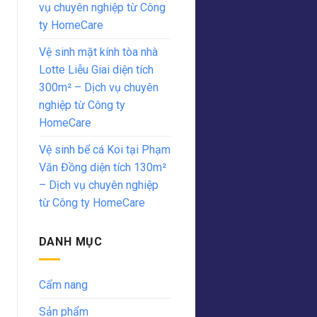
vụ chuyên nghiệp từ Công
ty HomeCare
Vệ sinh mặt kính tòa nhà
Lotte Liễu Giai diện tích
300m² – Dịch vụ chuyên
nghiệp từ Công ty
HomeCare
Vệ sinh bể cá Koi tại Phạm
Văn Đồng diện tích 130m²
– Dịch vụ chuyên nghiệp
từ Công ty HomeCare
DANH MỤC
Cẩm nang
Sản phẩm