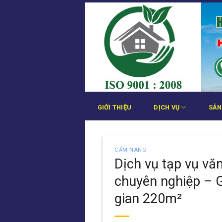
Bỏ
qua
nội
dung
GIỚI THIỆU
DỊCH VỤ
SẢN
CẨM NANG
Dịch vụ tạp vụ vă
chuyên nghiệp – G
gian 220m²