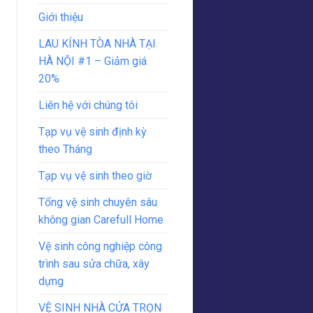
Giới thiệu
LAU KÍNH TÒA NHÀ TẠI
HÀ NỘI #1 – Giảm giá
20%
Liên hệ với chúng tôi
Tạp vụ vệ sinh định kỳ
theo Tháng
Tạp vụ vệ sinh theo giờ
Tổng vệ sinh chuyên sâu
không gian Carefull Home
Vệ sinh công nghiệp công
trình sau sửa chữa, xây
dựng
VỆ SINH NHÀ CỬA TRỌN