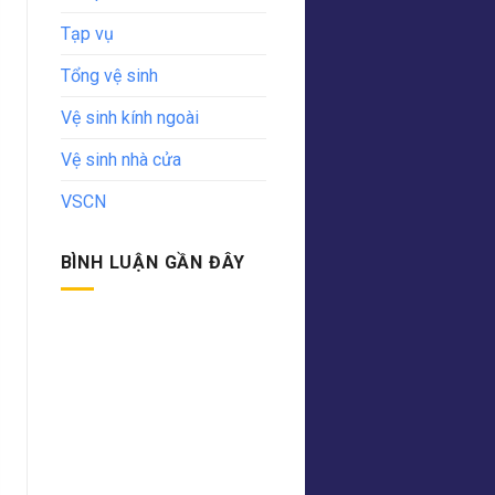
Tạp vụ
Tổng vệ sinh
Vệ sinh kính ngoài
Vệ sinh nhà cửa
VSCN
BÌNH LUẬN GẦN ĐÂY