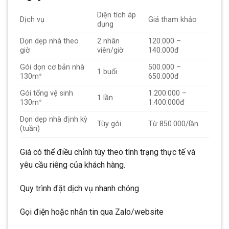
Diện tích áp
Dịch vụ
Giá tham khảo
dụng
Dọn dẹp nhà theo
2 nhân
120.000 –
giờ
viên/giờ
140.000đ
Gói dọn cơ bản nhà
500.000 –
1 buổi
130m²
650.000đ
Gói tổng vệ sinh
1.200.000 –
1 lần
130m²
1.400.000đ
Dọn dẹp nhà định kỳ
Tùy gói
Từ 850.000/lần
(tuần)
Giá có thể điều chỉnh tùy theo tình trạng thực tế và
yêu cầu riêng của khách hàng.
Quy trình đặt dịch vụ nhanh chóng
Gọi điện hoặc nhắn tin qua Zalo/website