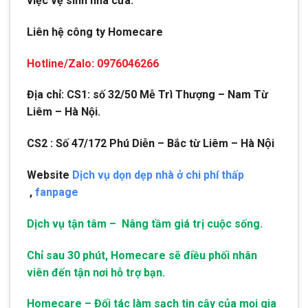
việc vệ sinh nhà cửa.
Liên hệ công ty Homecare
Hotline/Zalo: 0976046266
Địa chỉ: CS1: số 32/50 Mễ Trì Thượng – Nam Từ
Liêm – Hà Nội.
CS2 : Số 47/172 Phú Diễn – Bắc từ Liêm – Hà Nội
Website
Dịch vụ dọn dẹp nhà ở chi phí thấp
,
fanpage
Dịch vụ tận tâm – Nâng tầm giá trị cuộc sống.
Chỉ sau 30 phút, Homecare sẽ điều phối nhân
viên đến tận nơi hỗ trợ bạn.
Homecare – Đối tác làm sạch tin cậy của mọi gia