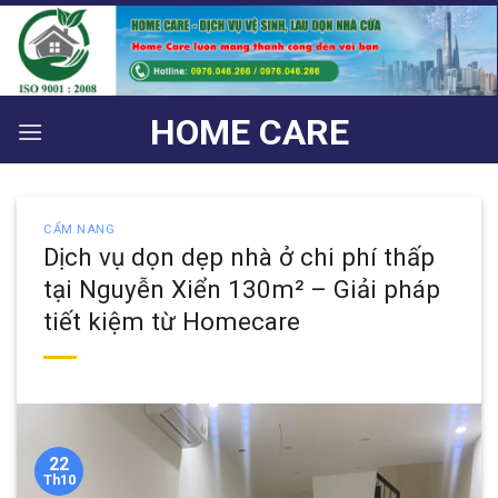
Bỏ
qua
nội
dung
HOME CARE
CẨM NANG
Dịch vụ dọn dẹp nhà ở chi phí thấp
tại Nguyễn Xiển 130m² – Giải pháp
tiết kiệm từ Homecare
22
Th10