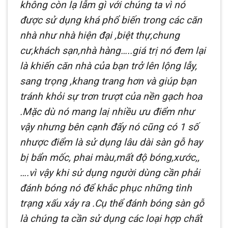
không còn lạ lẫm gì với chúng ta vì nó
được sử dụng khá phổ biến trong các căn
nhà như nhà hiện đại ,biệt thự,chung
cư,khách sạn,nhà hàng…..giá trị nó đem lại
là khiến căn nhà của bạn trở lên lộng lẫy,
sang trọng ,khang trang hơn và giúp bạn
tránh khỏi sự trơn trượt của nền gạch hoa
.Mặc dù nó mang laị nhiều ưu điểm như
vậy nhưng bên cạnh đấy nó cũng có 1 số
nhược điểm là sử dụng lâu dài sàn gỗ hay
bị bẩn mốc, phai màu,mất độ bóng,xước,,
….vì vậy khi sử dụng người dùng cần phải
đánh bóng nó để khắc phục những tình
trạng xấu xảy ra .Cụ thể đánh bóng sàn gỗ
là chúng ta cần sử dụng các loại hợp chất