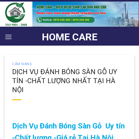
Bỏ
qua
nội
dung
HOME CARE
CẨM NANG
DỊCH VỤ ĐÁNH BÓNG SÀN GỖ UY
TÍN -CHẤT LƯỢNG NHẤT TẠI HÀ
NỘI
Dịch Vụ Đánh Bóng Sàn Gỗ Uy tín
-Chất lượng -Giá rẻ Tại Hà Nội