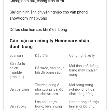
Chống bám bụi, chống trơn trượt
Giữ gìn hình ảnh chuyên nghiệp cho văn phòng,
showroom, nhà xưởng
Dễ lau chùi hơn sau khi đánh bóng
Các loại sàn công ty Homecare nhận
đánh bóng
Loại sàn
Đặc điểm
Công nghệ xử lý
Sàn đá tự
Mài tinh, mài bóng
nhiên
Dễ xước, cần phục
bằng máy chuyên
(marble,
hồi độ bóng sâu
dụng
granite…)
Thường dùng ở
Mài bóng công
Sàn bê tông
nhà xưởng, bãi đỗ
nghiệp, phủ hóa
xe, showroom
chất tăng cứng
Lớp phủ nhựa
Đánh bóng bề mặt,
Sàn epoxy
bóng, bền nhưng
làm mới lớp phủ