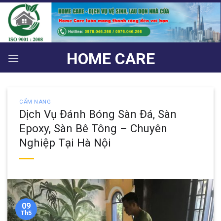
Bỏ
qua
nội
dung
HOME CARE
CẨM NANG
Dịch Vụ Đánh Bóng Sàn Đá, Sàn
Epoxy, Sàn Bê Tông – Chuyên
Nghiệp Tại Hà Nội
09
Th5