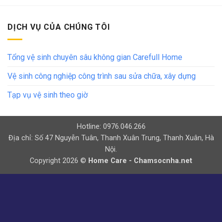
DỊCH VỤ CỦA CHÚNG TÔI
Tổng vệ sinh chuyên sâu không gian Carefull Home
Vệ sinh công nghiệp công trình sau sửa chữa, xây dựng
Tạp vụ vệ sinh theo giờ
Hotline: 0976.046.266
Địa chỉ: Số 47 Nguyễn Tuân, Thanh Xuân Trung, Thanh Xuân, Hà
Nội.
Copyright 2026 ©
Home Care - Chamsocnha.net