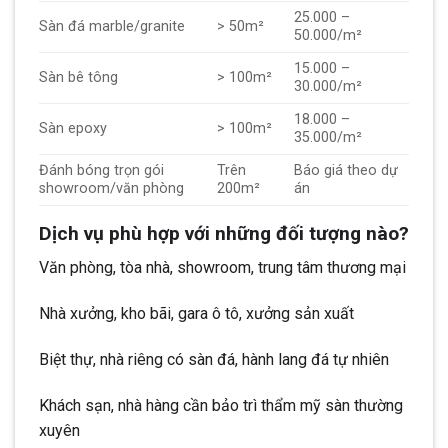
25.000 –
Sàn đá marble/granite
> 50m²
50.000/m²
15.000 –
Sàn bê tông
> 100m²
30.000/m²
18.000 –
Sàn epoxy
> 100m²
35.000/m²
Đánh bóng trọn gói
Trên
Báo giá theo dự
showroom/văn phòng
200m²
án
Dịch vụ phù hợp với những đối tượng nào?
Văn phòng, tòa nhà, showroom, trung tâm thương mại
Nhà xưởng, kho bãi, gara ô tô, xưởng sản xuất
Biệt thự, nhà riêng có sàn đá, hành lang đá tự nhiên
Khách sạn, nhà hàng cần bảo trì thẩm mỹ sàn thường
xuyên