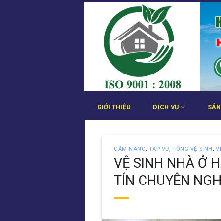
Bỏ
qua
nội
dung
GIỚI THIỆU
DỊCH VỤ
SẢN
CẨM NANG
,
TẠP VỤ
,
TỔNG VỆ SINH
,
V
VỆ SINH NHÀ Ở H
TÍN CHUYÊN NGH