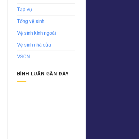
Tạp vụ
Tổng vệ sinh
Vệ sinh kính ngoài
Vệ sinh nhà cửa
VSCN
BÌNH LUẬN GẦN ĐÂY