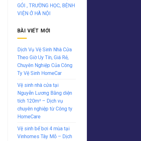
GÓI , TRƯỜNG HỌC, BỆNH
VIỆN Ở HÀ NỘI
BÀI VIẾT MỚI
Dịch Vụ Vệ Sinh Nhà Cửa
Theo Giờ Uy Tín, Giá Rẻ,
Chuyên Nghiệp Của Công
Ty Vệ Sinh HomeCar
Vệ sinh nhà cửa tại
Nguyễn Lương Bằng diện
tích 120m² – Dịch vụ
chuyên nghiệp từ Công ty
HomeCare
Vệ sinh bể bơi 4 mùa tại
Vinhomes Tây Mỗ – Dịch