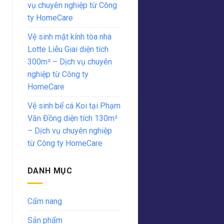
vụ chuyên nghiệp từ Công
ty HomeCare
Vệ sinh mặt kính tòa nhà
Lotte Liễu Giai diện tích
300m² – Dịch vụ chuyên
nghiệp từ Công ty
HomeCare
Vệ sinh bể cá Koi tại Phạm
Văn Đồng diện tích 130m²
– Dịch vụ chuyên nghiệp
từ Công ty HomeCare
DANH MỤC
Cẩm nang
Sản phẩm