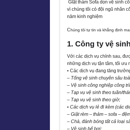
GIặt thảm Sofa dọn vệ sinh côn
vì chúng tôi có đội ngũ nhân 
năm kinh nghiệm
C
húng tôi tự tin và khẳng định ma
1. Công ty vệ si
Với các dịch vụ chính sau, đư
những dịch vụ tận tâm, tối ưu 
• Các dịch vụ đang tăng trưở
– Tổng vệ sinh chuyên sâu to
– Vệ sinh công nghiệp công tr
– Tạp vụ vệ sinh theo tuần/thá
– Tạp vụ vệ sinh theo giờ;
• Các dịch vụ lẻ đi kèm (các d
– Giặt rèm – thảm – sofa – đệm
– Chà, đánh bóng tất cả loại s
– Vệ sinh bể bơi;