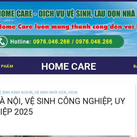
HOME CARE
 PHẨM
B
Ệ SINH KÍNH NGOÀI
,
VỆ SINH NHÀ CỬA
,
VSCN
À NỘI, VỆ SINH CÔNG NGHIỆP, UY
IỆP 2025