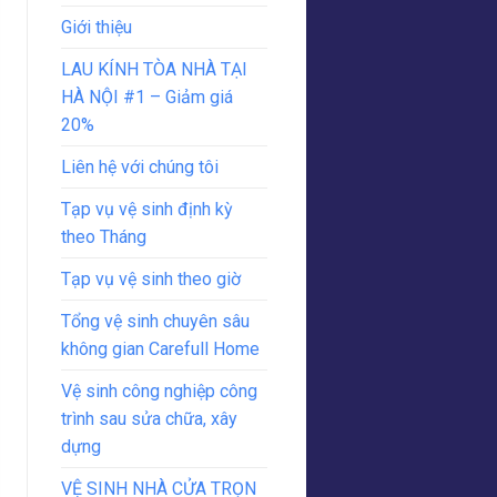
Giới thiệu
LAU KÍNH TÒA NHÀ TẠI
HÀ NỘI #1 – Giảm giá
20%
Liên hệ với chúng tôi
Tạp vụ vệ sinh định kỳ
theo Tháng
Tạp vụ vệ sinh theo giờ
Tổng vệ sinh chuyên sâu
không gian Carefull Home
Vệ sinh công nghiệp công
trình sau sửa chữa, xây
dựng
VỆ SINH NHÀ CỬA TRỌN