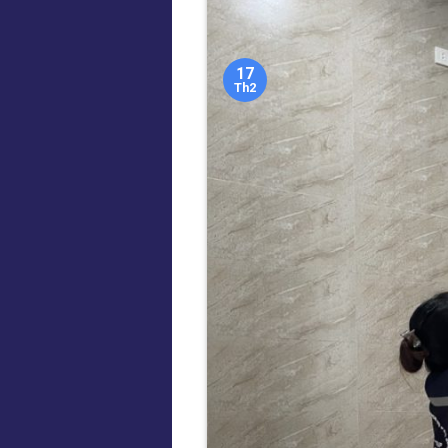
17
Th2