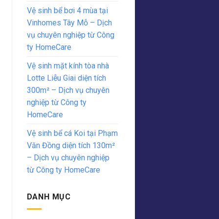
Vệ sinh bể bơi 4 mùa tại
Vinhomes Tây Mỗ – Dịch
vụ chuyên nghiệp từ Công
ty HomeCare
Vệ sinh mặt kính tòa nhà
Lotte Liễu Giai diện tích
300m² – Dịch vụ chuyên
nghiệp từ Công ty
HomeCare
Vệ sinh bể cá Koi tại Phạm
Văn Đồng diện tích 130m²
– Dịch vụ chuyên nghiệp
từ Công ty HomeCare
DANH MỤC