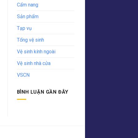
Cẩm nang
Sản phẩm
Tạp vụ
Tổng vệ sinh
Vệ sinh kính ngoài
Vệ sinh nhà cửa
VSCN
BÌNH LUẬN GẦN ĐÂY