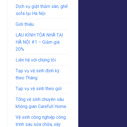
Dịch vụ giặt thảm sàn, ghế
sofa tại Hà Nội
Giới thiệu
LAU KÍNH TÒA NHÀ TẠI
HÀ NỘI #1 – Giảm giá
20%
Liên hệ với chúng tôi
Tạp vụ vệ sinh định kỳ
theo Tháng
Tạp vụ vệ sinh theo giờ
Tổng vệ sinh chuyên sâu
không gian Carefull Home
Vệ sinh công nghiệp công
trình sau sửa chữa, xây