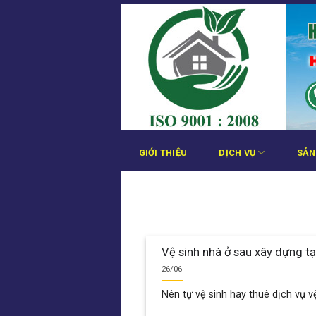
Bỏ
qua
nội
dung
GIỚI THIỆU
DỊCH VỤ
SẢN
Vệ sinh nhà ở sau xây dựng tạ
26/06
Nên tự vệ sinh hay thuê dịch vụ vệ