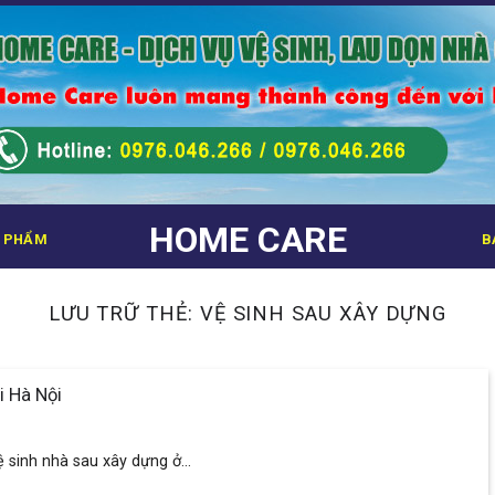
HOME CARE
 PHẨM
B
LƯU TRỮ THẺ:
VỆ SINH SAU XÂY DỰNG
i Hà Nội
 sinh nhà sau xây dựng ở...