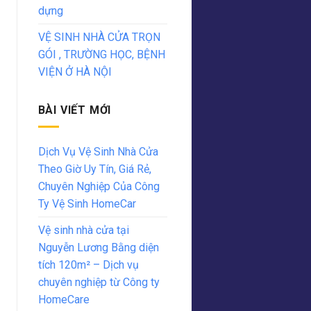
dựng
VỆ SINH NHÀ CỬA TRỌN
GÓI , TRƯỜNG HỌC, BỆNH
VIỆN Ở HÀ NỘI
BÀI VIẾT MỚI
Dịch Vụ Vệ Sinh Nhà Cửa
Theo Giờ Uy Tín, Giá Rẻ,
Chuyên Nghiệp Của Công
Ty Vệ Sinh HomeCar
Vệ sinh nhà cửa tại
Nguyễn Lương Bằng diện
tích 120m² – Dịch vụ
chuyên nghiệp từ Công ty
HomeCare