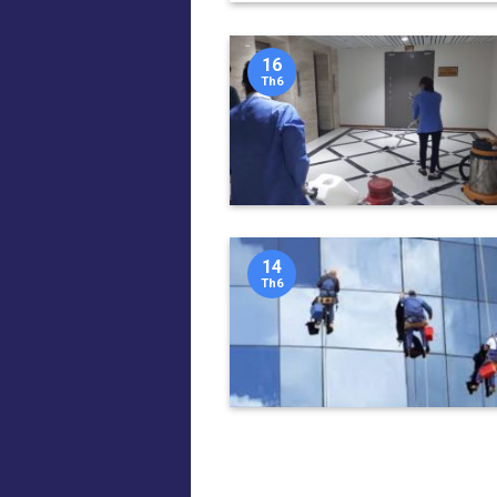
16
Th6
14
Th6