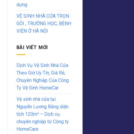
dựng
VỆ SINH NHÀ CỬA TRỌN
GÓI , TRƯỜNG HỌC, BỆNH
VIỆN Ở HÀ NỘI
BÀI VIẾT MỚI
Dịch Vụ Vệ Sinh Nhà Cửa
Theo Giờ Uy Tín, Giá Rẻ,
Chuyên Nghiệp Của Công
Ty Vệ Sinh HomeCar
Vệ sinh nhà cửa tại
Nguyễn Lương Bằng diện
tích 120m² – Dịch vụ
chuyên nghiệp từ Công ty
HomeCare