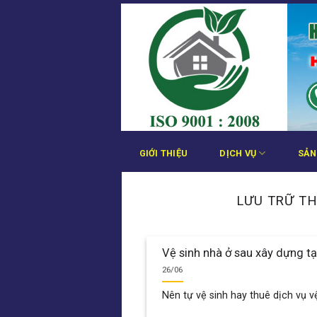
Bỏ
qua
nội
dung
GIỚI THIỆU
DỊCH VỤ
SẢN
LƯU TRỮ TH
Vệ sinh nhà ở sau xây dựng tạ
26/06
Nên tự vệ sinh hay thuê dịch vụ vệ