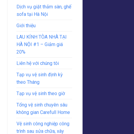
Dịch vụ giặt thảm sàn, ghế
sofa tại Hà Nội
Giới thiệu
LAU KÍNH TÒA NHÀ TẠI
HÀ NỘI #1 – Giảm giá
20%
Liên hệ với chúng tôi
Tạp vụ vệ sinh định kỳ
theo Tháng
Tạp vụ vệ sinh theo giờ
Tổng vệ sinh chuyên sâu
không gian Carefull Home
Vệ sinh công nghiệp công
trình sau sửa chữa, xây