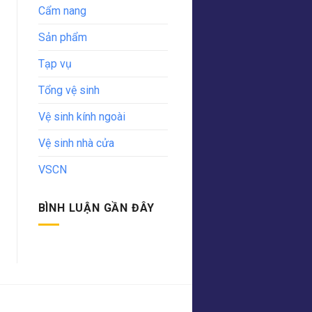
Cẩm nang
Sản phẩm
Tạp vụ
Tổng vệ sinh
Vệ sinh kính ngoài
Vệ sinh nhà cửa
VSCN
BÌNH LUẬN GẦN ĐÂY