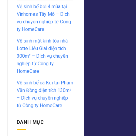
Vệ sinh bể bơi 4 mùa tại
Vinhomes Tây Mỗ – Dịch
vụ chuyên nghiệp từ Công
ty HomeCare
Vệ sinh mặt kính tòa nhà
Lotte Liễu Giai diện tích
300m² – Dịch vụ chuyên
nghiệp từ Công ty
HomeCare
Vệ sinh bể cá Koi tại Phạm
Văn Đồng diện tích 130m²
– Dịch vụ chuyên nghiệp
từ Công ty HomeCare
DANH MỤC