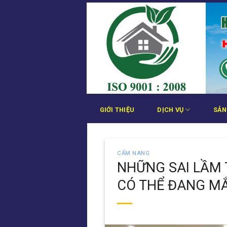
Bỏ
qua
nội
dung
GIỚI THIỆU
DỊCH VỤ
SẢN
CẨM NANG
NHỮNG SAI LẦM 
CÓ THỂ ĐANG MẮ