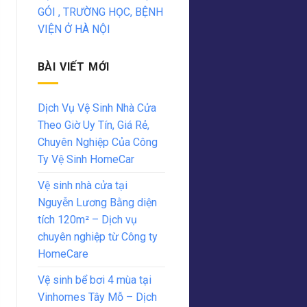
GÓI , TRƯỜNG HỌC, BỆNH
VIỆN Ở HÀ NỘI
BÀI VIẾT MỚI
Dịch Vụ Vệ Sinh Nhà Cửa
Theo Giờ Uy Tín, Giá Rẻ,
Chuyên Nghiệp Của Công
Ty Vệ Sinh HomeCar
Vệ sinh nhà cửa tại
Nguyễn Lương Bằng diện
tích 120m² – Dịch vụ
chuyên nghiệp từ Công ty
HomeCare
Vệ sinh bể bơi 4 mùa tại
Vinhomes Tây Mỗ – Dịch