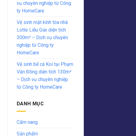
vụ chuyên nghiệp từ Công
ty HomeCare
Vệ sinh mặt kính tòa nhà
Lotte Liễu Giai diện tích
300m² – Dịch vụ chuyên
nghiệp từ Công ty
HomeCare
Vệ sinh bể cá Koi tại Phạm
Văn Đồng diện tích 130m²
– Dịch vụ chuyên nghiệp
từ Công ty HomeCare
DANH MỤC
Cẩm nang
Sản phẩm