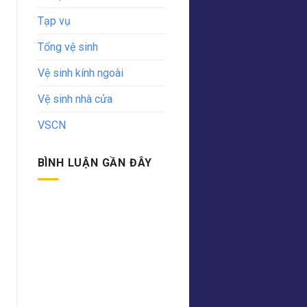
Tạp vụ
Tổng vệ sinh
Vệ sinh kính ngoài
Vệ sinh nhà cửa
VSCN
BÌNH LUẬN GẦN ĐÂY