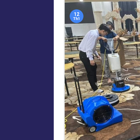
12
Th1