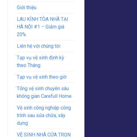
Giới thiệu
LAU KÍNH TÒA NHÀ TẠI
HÀ NỘI #1 – Giảm giá
20%
Liên hệ với chúng tôi
Tạp vụ vệ sinh định kỳ
theo Tháng
Tạp vụ vệ sinh theo giờ
Tổng vệ sinh chuyên sâu
không gian Carefull Home
Vệ sinh công nghiệp công
trình sau sửa chữa, xây
dựng
VỆ SINH NHÀ CỬA TRỌN