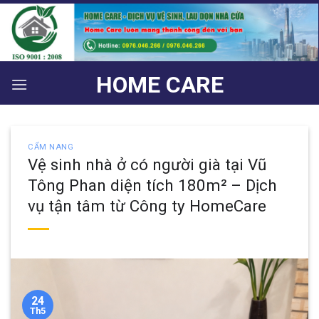
Bỏ
qua
nội
dung
HOME CARE
CẨM NANG
Vệ sinh nhà ở có người già tại Vũ
Tông Phan diện tích 180m² – Dịch
vụ tận tâm từ Công ty HomeCare
24
Th5