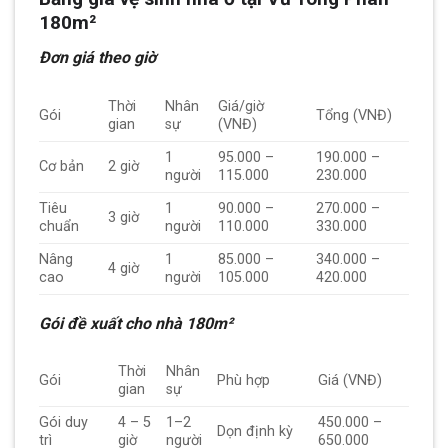
180m²
Đơn giá theo giờ
Thời
Nhân
Giá/giờ
Gói
Tổng (VNĐ)
gian
sự
(VNĐ)
1
95.000 –
190.000 –
Cơ bản
2 giờ
người
115.000
230.000
Tiêu
1
90.000 –
270.000 –
3 giờ
chuẩn
người
110.000
330.000
Nâng
1
85.000 –
340.000 –
4 giờ
cao
người
105.000
420.000
Gói đề xuất cho nhà 180m²
Thời
Nhân
Gói
Phù hợp
Giá (VNĐ)
gian
sự
Gói duy
4 – 5
1–2
450.000 –
Dọn định kỳ
trì
giờ
người
650.000