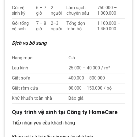
Gói vệ
6 – 7
2
Làm sạch
750.000 –
sinh kỹ
giờ
người
chuyên sâu
1.000.000
Gói tổng
7 – 8
2–3
Tổng dọn
1.100.000 –
vệ sinh
giờ
người
toàn bộ
1.450.000
Dịch vụ bổ sung
Hạng mục
Giá
Lau kính
25.000 – 40.000 / m²
Giặt sofa
400.000 – 800.000
Giặt rèm cửa
80.000 – 150.000 / bộ
Khử khuẩn toàn nhà
Báo giá
Quy trình vệ sinh tại Công ty HomeCare
Tiếp nhận yêu cầu khách hàng
Khảo sát và tư vấn phương án phù hợp