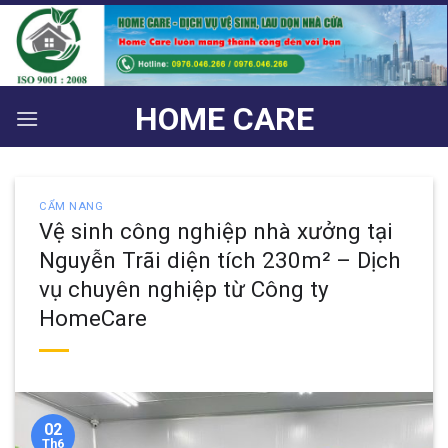
Bỏ
qua
nội
dung
HOME CARE
CẨM NANG
Vệ sinh công nghiệp nhà xưởng tại
Nguyễn Trãi diện tích 230m² – Dịch
vụ chuyên nghiệp từ Công ty
HomeCare
02
Th6