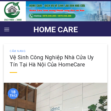
Bỏ
qua
nội
dung
HOME CARE
CẨM NANG
Vệ Sinh Công Nghiệp Nhà Cửa Uy
Tín Tại Hà Nội Của HomeCare
18
Th12