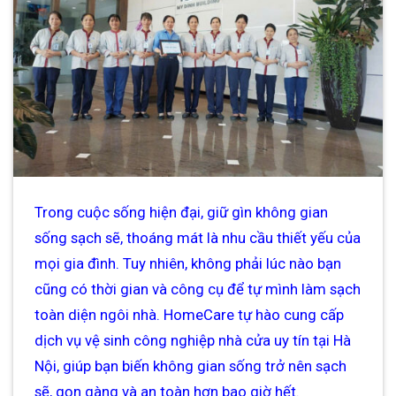
Trong cuộc sống hiện đại, giữ gìn không gian
sống sạch sẽ, thoáng mát là nhu cầu thiết yếu của
mọi gia đình. Tuy nhiên, không phải lúc nào bạn
cũng có thời gian và công cụ để tự mình làm sạch
toàn diện ngôi nhà. HomeCare tự hào cung cấp
dịch vụ vệ sinh công nghiệp nhà cửa uy tín tại Hà
Nội, giúp bạn biến không gian sống trở nên sạch
sẽ, gọn gàng và an toàn hơn bao giờ hết.