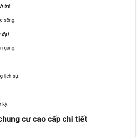
h trẻ
c sống.
 đại
n gàng.
 lịch sự.
 kỳ.
hung cư cao cấp chi tiết