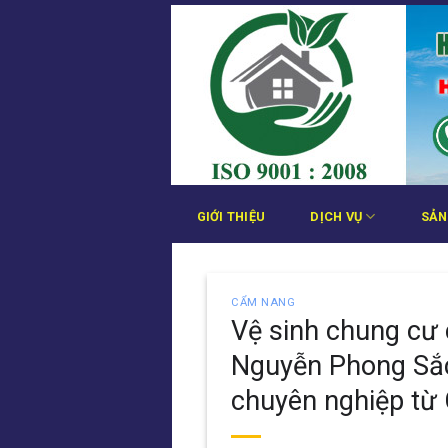
Bỏ
qua
nội
dung
GIỚI THIỆU
DỊCH VỤ
SẢN
CẨM NANG
Vệ sinh chung cư c
Nguyễn Phong Sắc
chuyên nghiệp từ