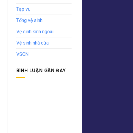
Tạp vụ
Tổng vệ sinh
Vệ sinh kính ngoài
Vệ sinh nhà cửa
VSCN
BÌNH LUẬN GẦN ĐÂY