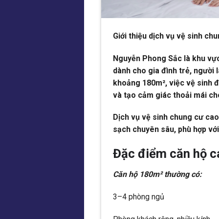
Giới thiệu dịch vụ vệ sinh c
Nguyễn Phong Sắc là khu vực 
dành cho gia đình trẻ, người 
khoảng 180m², việc vệ sinh đị
và tạo cảm giác thoải mái cho
Dịch vụ vệ sinh chung cư ca
sạch chuyên sâu, phù hợp với 
Đặc điểm căn hộ c
Căn hộ 180m² thường có:
3–4 phòng ngủ