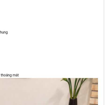
chung
n thoáng mát