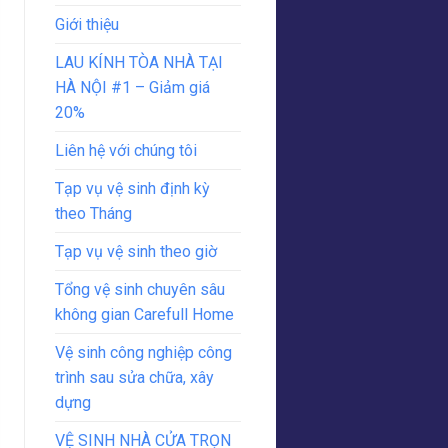
Giới thiệu
LAU KÍNH TÒA NHÀ TẠI
HÀ NỘI #1 – Giảm giá
20%
Liên hệ với chúng tôi
Tạp vụ vệ sinh định kỳ
theo Tháng
Tạp vụ vệ sinh theo giờ
Tổng vệ sinh chuyên sâu
không gian Carefull Home
Vệ sinh công nghiệp công
trình sau sửa chữa, xây
dựng
VỆ SINH NHÀ CỬA TRỌN