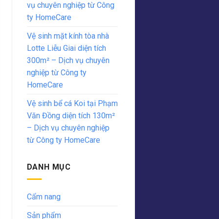
vụ chuyên nghiệp từ Công
ty HomeCare
Vệ sinh mặt kính tòa nhà
Lotte Liễu Giai diện tích
300m² – Dịch vụ chuyên
nghiệp từ Công ty
HomeCare
Vệ sinh bể cá Koi tại Phạm
Văn Đồng diện tích 130m²
– Dịch vụ chuyên nghiệp
từ Công ty HomeCare
DANH MỤC
Cẩm nang
Sản phẩm