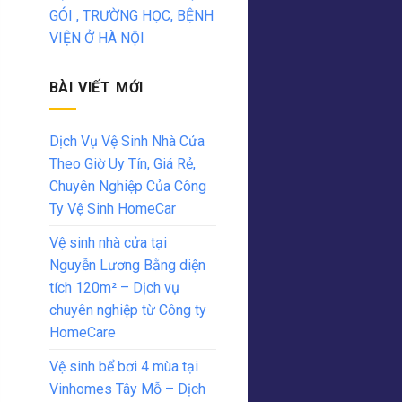
GÓI , TRƯỜNG HỌC, BỆNH
VIỆN Ở HÀ NỘI
BÀI VIẾT MỚI
Dịch Vụ Vệ Sinh Nhà Cửa
Theo Giờ Uy Tín, Giá Rẻ,
Chuyên Nghiệp Của Công
Ty Vệ Sinh HomeCar
Vệ sinh nhà cửa tại
Nguyễn Lương Bằng diện
tích 120m² – Dịch vụ
chuyên nghiệp từ Công ty
HomeCare
Vệ sinh bể bơi 4 mùa tại
Vinhomes Tây Mỗ – Dịch