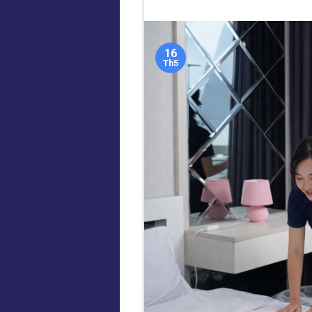
16
Th5