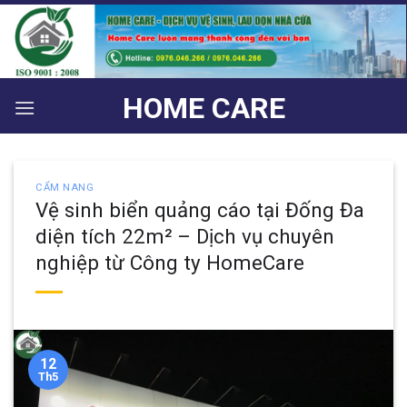
Bỏ
qua
nội
dung
HOME CARE
CẨM NANG
Vệ sinh biển quảng cáo tại Đống Đa
diện tích 22m² – Dịch vụ chuyên
nghiệp từ Công ty HomeCare
12
Th5