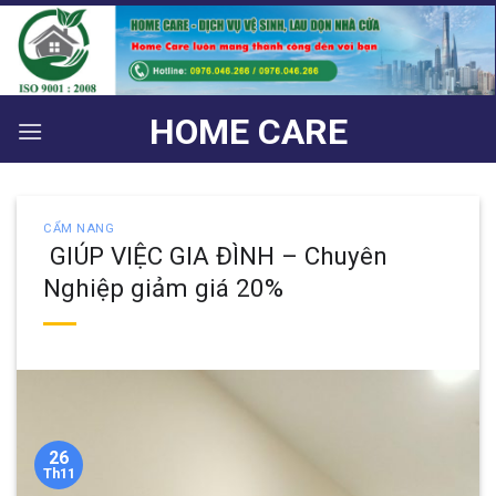
Bỏ
qua
nội
dung
HOME CARE
CẨM NANG
GIÚP VIỆC GIA ĐÌNH – Chuyên
Nghiệp giảm giá 20%
26
Th11