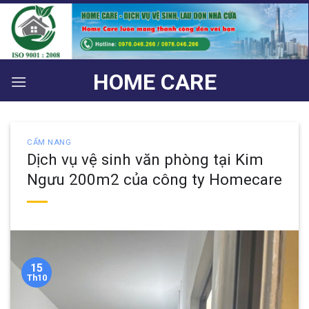
Bỏ
qua
nội
dung
HOME CARE
CẨM NANG
Dịch vụ vệ sinh văn phòng tại Kim
Ngưu 200m2 của công ty Homecare
15
Th10