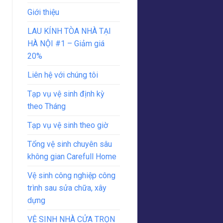
Giới thiệu
LAU KÍNH TÒA NHÀ TẠI
HÀ NỘI #1 – Giảm giá
20%
Liên hệ với chúng tôi
Tạp vụ vệ sinh định kỳ
theo Tháng
Tạp vụ vệ sinh theo giờ
Tổng vệ sinh chuyên sâu
không gian Carefull Home
Vệ sinh công nghiệp công
trình sau sửa chữa, xây
dựng
VỆ SINH NHÀ CỬA TRỌN