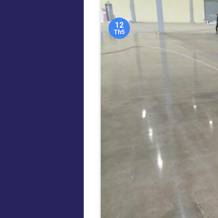
12
Th5