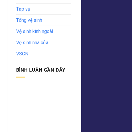
Tạp vụ
Tổng vệ sinh
Vệ sinh kính ngoài
Vệ sinh nhà cửa
VSCN
BÌNH LUẬN GẦN ĐÂY