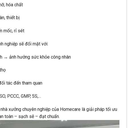
mỡ, hóa chất
n, thiết bị
n mốc, rỉ sét
nh nghiệp sẽ đối mặt với:
inh → ảnh hưởng sức khỏe công nhân
thọ
 đối tác đến tham quan
ISO, PCCC, GMP, 5S,…
nh nhà xưởng chuyên nghiệp của Homecare là giải pháp tối ưu
an toàn – sạch sẽ – đạt chuẩn.