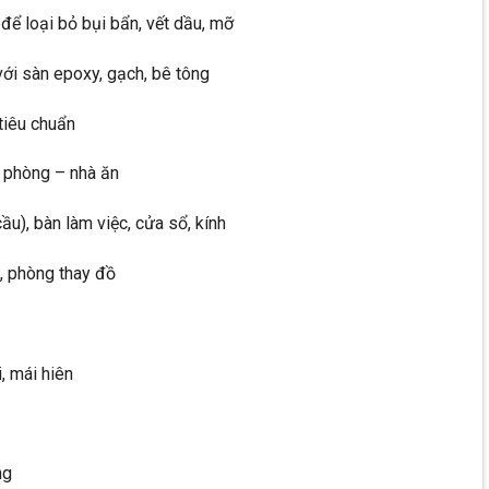
ể loại bỏ bụi bẩn, vết dầu, mỡ
ới sàn epoxy, gạch, bê tông
 tiêu chuẩn
n phòng – nhà ăn
u), bàn làm việc, cửa sổ, kính
n, phòng thay đồ
, mái hiên
ng