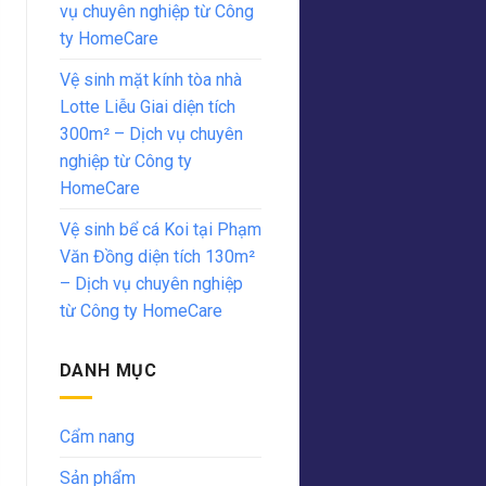
vụ chuyên nghiệp từ Công
ty HomeCare
Vệ sinh mặt kính tòa nhà
Lotte Liễu Giai diện tích
300m² – Dịch vụ chuyên
nghiệp từ Công ty
HomeCare
Vệ sinh bể cá Koi tại Phạm
Văn Đồng diện tích 130m²
– Dịch vụ chuyên nghiệp
từ Công ty HomeCare
DANH MỤC
Cẩm nang
Sản phẩm