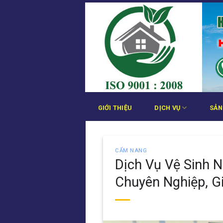
Bỏ
qua
nội
dung
GIỚI THIỆU
DỊCH VỤ
SẢN
CẨM NANG
Dịch Vụ Vệ Sinh 
Chuyên Nghiệp, G