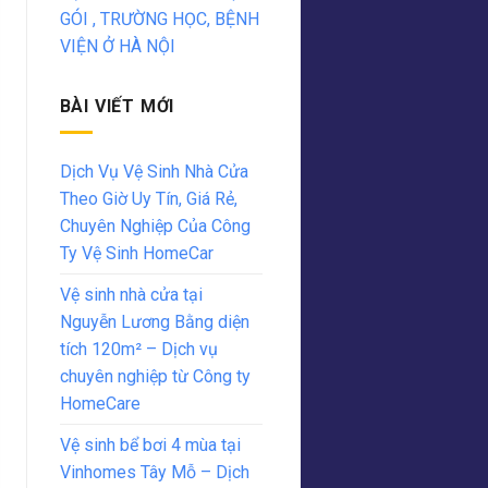
GÓI , TRƯỜNG HỌC, BỆNH
VIỆN Ở HÀ NỘI
BÀI VIẾT MỚI
Dịch Vụ Vệ Sinh Nhà Cửa
Theo Giờ Uy Tín, Giá Rẻ,
Chuyên Nghiệp Của Công
Ty Vệ Sinh HomeCar
Vệ sinh nhà cửa tại
Nguyễn Lương Bằng diện
tích 120m² – Dịch vụ
chuyên nghiệp từ Công ty
HomeCare
Vệ sinh bể bơi 4 mùa tại
Vinhomes Tây Mỗ – Dịch