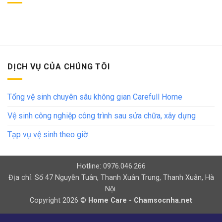
DỊCH VỤ CỦA CHÚNG TÔI
Tổng vệ sinh chuyên sâu không gian Carefull Home
Vệ sinh công nghiệp công trình sau sửa chữa, xây dựng
Tạp vụ vệ sinh theo giờ
Hotline: 0976.046.266
Địa chỉ: Số 47 Nguyễn Tuân, Thanh Xuân Trung, Thanh Xuân, Hà
Nội.
Copyright 2026 ©
Home Care - Chamsocnha.net