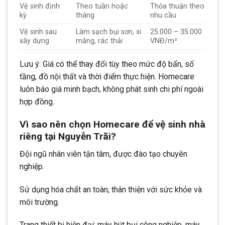
Vệ sinh định
Theo tuần hoặc
Thỏa thuận theo
kỳ
tháng
nhu cầu
Vệ sinh sau
Làm sạch bụi sơn, xi
25.000 – 35.000
xây dựng
măng, rác thải
VNĐ/m²
Lưu ý: Giá có thể thay đổi tùy theo mức độ bẩn, số
tầng, đồ nội thất và thời điểm thực hiện. Homecare
luôn báo giá minh bạch, không phát sinh chi phí ngoài
hợp đồng.
Vì sao nên chọn Homecare để vệ sinh nhà
riêng tại Nguyễn Trãi?
Đội ngũ nhân viên tận tâm, được đào tạo chuyên
nghiệp.
Sử dụng hóa chất an toàn, thân thiện với sức khỏe và
môi trường.
Trang thiết bị hiện đại: máy hút bụi công nghiệp, máy