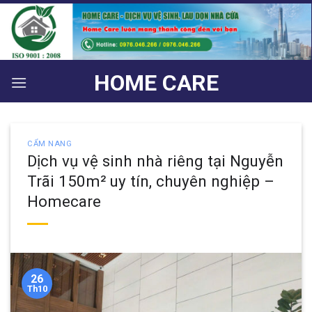
Bỏ
qua
nội
dung
HOME CARE
CẨM NANG
Dịch vụ vệ sinh nhà riêng tại Nguyễn
Trãi 150m² uy tín, chuyên nghiệp –
Homecare
26
Th10