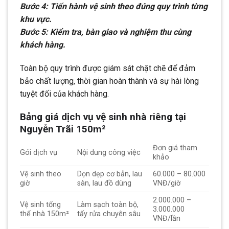
Bước 4: Tiến hành vệ sinh theo đúng quy trình từng
khu vực.
Bước 5: Kiểm tra, bàn giao và nghiệm thu cùng
khách hàng.
Toàn bộ quy trình được giám sát chặt chẽ để đảm
bảo chất lượng, thời gian hoàn thành và sự hài lòng
tuyệt đối của khách hàng.
Bảng giá dịch vụ vệ sinh nhà riêng tại
Nguyễn Trãi 150m²
Đơn giá tham
Gói dịch vụ
Nội dung công việc
khảo
Vệ sinh theo
Dọn dẹp cơ bản, lau
60.000 – 80.000
giờ
sàn, lau đồ dùng
VNĐ/giờ
2.000.000 –
Vệ sinh tổng
Làm sạch toàn bộ,
3.000.000
thể nhà 150m²
tẩy rửa chuyên sâu
VNĐ/lần