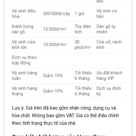
liệu
Vệ sinh điều
Vệ sinh cơ
300.000đ/cây
1 giờ
hòa
bản
Đánh bóng
Tùy diện
Sàn gỗ tự
15.000đ/m²
sàn gỗ
tích
nhiên
Vệ sinh cửa
30
Cửa sổ, vách
10.000đ/m²
kính lớn
phút/m²
kính
Dịch vụ theo
hợp đồng
Vệ sinh hàng
Tối thiểu
Ưu đãi khách
Giảm 15%
tuần
6 tháng
hàng VIP
Vệ sinh hàng
Tối thiểu
Dịch vụ định
Giảm 10%
tháng
6 tháng
kỳ
Lưu ý: Giá trên đã bao gồm nhân công, dụng cụ và
hóa chất. Không bao gồm VAT. Giá có thể điều chỉnh
theo tình trạng thực tế của nhà.