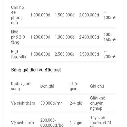
Căn hộ
4+
>
1.000.000đ
1.500.000đ
2.000.000đ
phòng
100m²
ngủ
Nhà
100-
phố 2-3
1.200.000đ
1.800.000đ
2.400.000đ
150m²
tầng
Biệt
>
1.500.000đ
2.500.000đ
3.500.000đ
thự, villa
200m²
Bảng giá dịch vụ đặc biệt
Dịch vụ bổ
Thời
Đơn giá
Ghi chú
sung
gian
Giặt khô
Vệ sinh thảm
30.000đ/m²
2-4 giờ
chuyên
nghiệp
Tùy kích
200.000-
Vệ sinh sofa
1-2 giờ
thước, chất
600.000đ/bộ