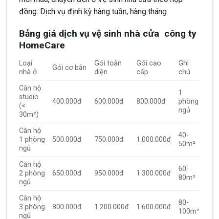
đồng: Dịch vụ định kỳ hàng tuần, hàng tháng
Bảng giá dịch vụ vệ sinh nhà cửa công ty
HomeCare
Loại
Gói toàn
Gói cao
Ghi
Gói cơ bản
nhà ở
diện
cấp
chú
Căn hộ
1
studio
400.000đ
600.000đ
800.000đ
phòng
(<
ngủ
30m²)
Căn hộ
40-
1 phòng
500.000đ
750.000đ
1.000.000đ
50m²
ngủ
Căn hộ
60-
2 phòng
650.000đ
950.000đ
1.300.000đ
80m²
ngủ
Căn hộ
80-
3 phòng
800.000đ
1.200.000đ
1.600.000đ
100m²
ngủ