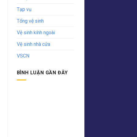
Tạp vụ
Tổng vệ sinh
Vệ sinh kính ngoài
Vệ sinh nhà cửa
VSCN
BÌNH LUẬN GẦN ĐÂY