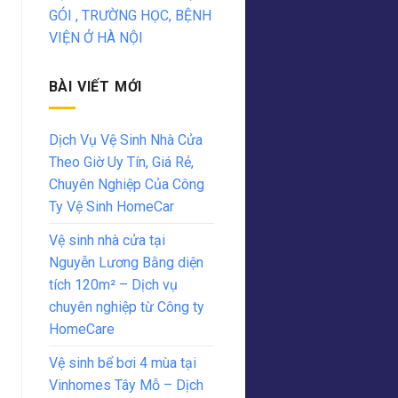
GÓI , TRƯỜNG HỌC, BỆNH
VIỆN Ở HÀ NỘI
BÀI VIẾT MỚI
Dịch Vụ Vệ Sinh Nhà Cửa
Theo Giờ Uy Tín, Giá Rẻ,
Chuyên Nghiệp Của Công
Ty Vệ Sinh HomeCar
Vệ sinh nhà cửa tại
Nguyễn Lương Bằng diện
tích 120m² – Dịch vụ
chuyên nghiệp từ Công ty
HomeCare
Vệ sinh bể bơi 4 mùa tại
Vinhomes Tây Mỗ – Dịch