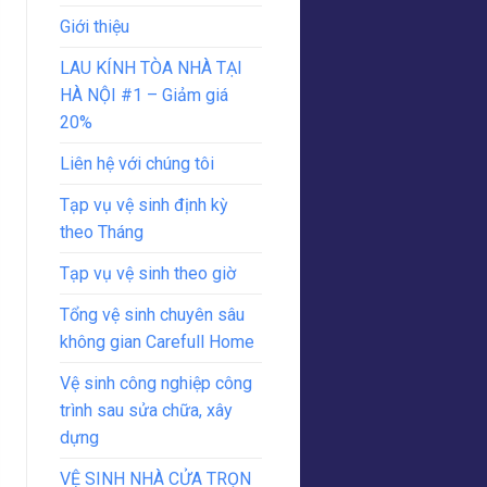
Giới thiệu
LAU KÍNH TÒA NHÀ TẠI
HÀ NỘI #1 – Giảm giá
20%
Liên hệ với chúng tôi
Tạp vụ vệ sinh định kỳ
theo Tháng
Tạp vụ vệ sinh theo giờ
Tổng vệ sinh chuyên sâu
không gian Carefull Home
Vệ sinh công nghiệp công
trình sau sửa chữa, xây
dựng
VỆ SINH NHÀ CỬA TRỌN