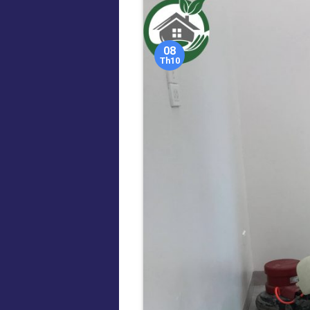
08
Th10