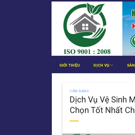
Bỏ
qua
nội
dung
GIỚI THIỆU
DỊCH VỤ
SẢN
CẨM NANG
Dịch Vụ Vệ Sinh 
Chọn Tốt Nhất Ch