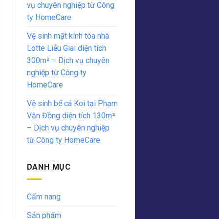
vụ chuyên nghiệp từ Công
ty HomeCare
Vệ sinh mặt kính tòa nhà
Lotte Liễu Giai diện tích
300m² – Dịch vụ chuyên
nghiệp từ Công ty
HomeCare
Vệ sinh bể cá Koi tại Phạm
Văn Đồng diện tích 130m²
– Dịch vụ chuyên nghiệp
từ Công ty HomeCare
DANH MỤC
Cẩm nang
Sản phẩm