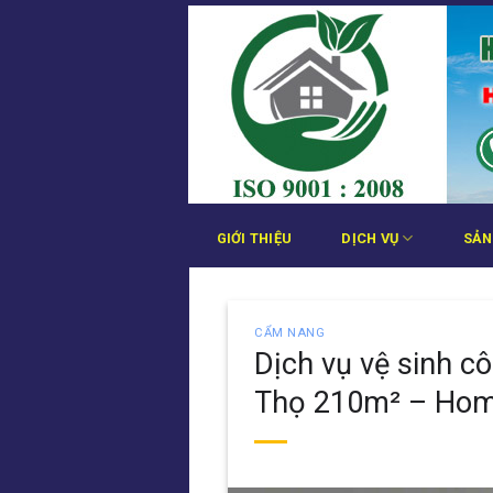
Bỏ
qua
nội
dung
GIỚI THIỆU
DỊCH VỤ
SẢN
CẨM NANG
Dịch vụ vệ sinh c
Thọ 210m² – Ho