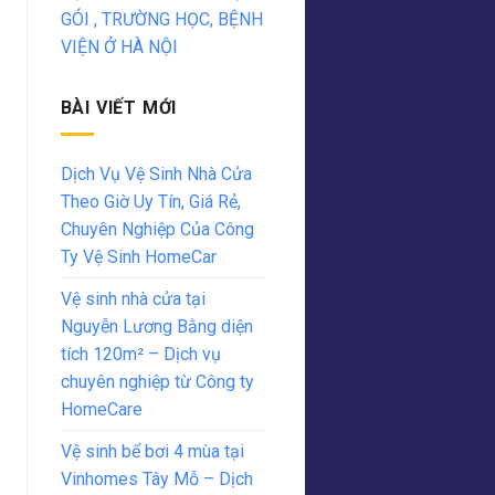
GÓI , TRƯỜNG HỌC, BỆNH
VIỆN Ở HÀ NỘI
BÀI VIẾT MỚI
Dịch Vụ Vệ Sinh Nhà Cửa
Theo Giờ Uy Tín, Giá Rẻ,
Chuyên Nghiệp Của Công
Ty Vệ Sinh HomeCar
Vệ sinh nhà cửa tại
Nguyễn Lương Bằng diện
tích 120m² – Dịch vụ
chuyên nghiệp từ Công ty
HomeCare
Vệ sinh bể bơi 4 mùa tại
Vinhomes Tây Mỗ – Dịch