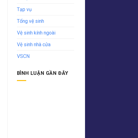
Tạp vụ
Tổng vệ sinh
Vệ sinh kính ngoài
Vệ sinh nhà cửa
VSCN
BÌNH LUẬN GẦN ĐÂY