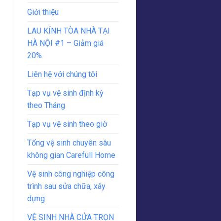
Giới thiệu
LAU KÍNH TÒA NHÀ TẠI
HÀ NỘI #1 – Giảm giá
20%
Liên hệ với chúng tôi
Tạp vụ vệ sinh định kỳ
theo Tháng
Tạp vụ vệ sinh theo giờ
Tổng vệ sinh chuyên sâu
không gian Carefull Home
Vệ sinh công nghiệp công
trình sau sửa chữa, xây
dựng
VỆ SINH NHÀ CỬA TRỌN