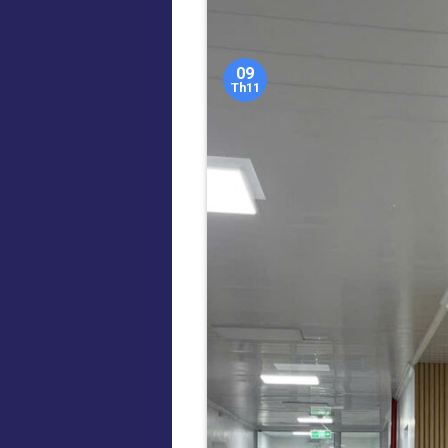
09
Th11