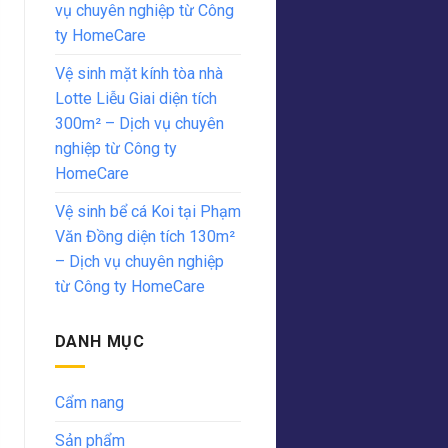
vụ chuyên nghiệp từ Công
ty HomeCare
Vệ sinh mặt kính tòa nhà
Lotte Liễu Giai diện tích
300m² – Dịch vụ chuyên
nghiệp từ Công ty
HomeCare
Vệ sinh bể cá Koi tại Phạm
Văn Đồng diện tích 130m²
– Dịch vụ chuyên nghiệp
từ Công ty HomeCare
DANH MỤC
Cẩm nang
Sản phẩm