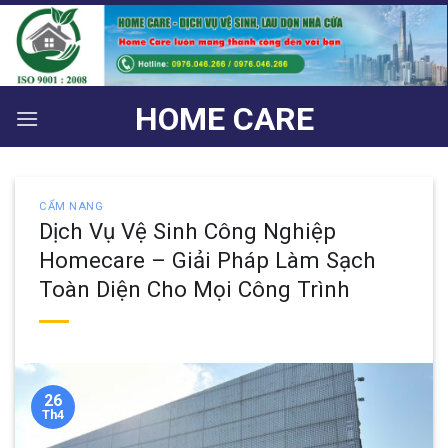
Bỏ
qua
nội
dung
HOME CARE
CẨM NANG
Dịch Vụ Vệ Sinh Công Nghiệp
Homecare – Giải Pháp Làm Sạch
Toàn Diện Cho Mọi Công Trình
26
Th4