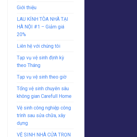
Giới thiệu
LAU KÍNH TÒA NHÀ TẠI
HÀ NỘI #1 – Giảm giá
20%
Liên hệ với chúng tôi
Tạp vụ vệ sinh định kỳ
theo Tháng
Tạp vụ vệ sinh theo giờ
Tổng vệ sinh chuyên sâu
không gian Carefull Home
Vệ sinh công nghiệp công
trình sau sửa chữa, xây
dựng
VỆ SINH NHÀ CỬA TRỌN