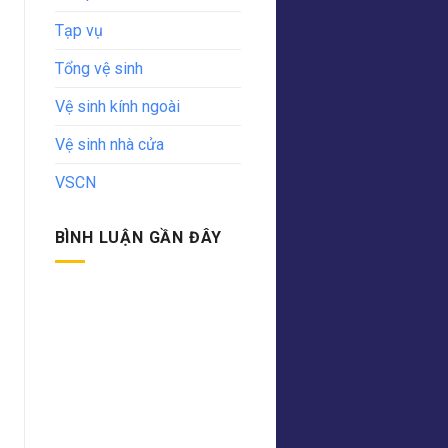
Tạp vụ
Tổng vệ sinh
Vệ sinh kính ngoài
Vệ sinh nhà cửa
VSCN
BÌNH LUẬN GẦN ĐÂY