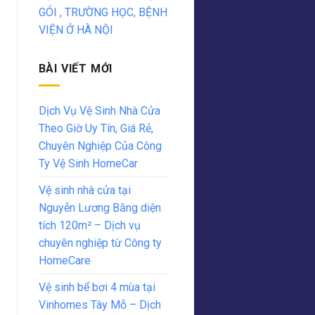
GÓI , TRƯỜNG HỌC, BỆNH
VIỆN Ở HÀ NỘI
BÀI VIẾT MỚI
Dịch Vụ Vệ Sinh Nhà Cửa
Theo Giờ Uy Tín, Giá Rẻ,
Chuyên Nghiệp Của Công
Ty Vệ Sinh HomeCar
Vệ sinh nhà cửa tại
Nguyễn Lương Bằng diện
tích 120m² – Dịch vụ
chuyên nghiệp từ Công ty
HomeCare
Vệ sinh bể bơi 4 mùa tại
Vinhomes Tây Mỗ – Dịch