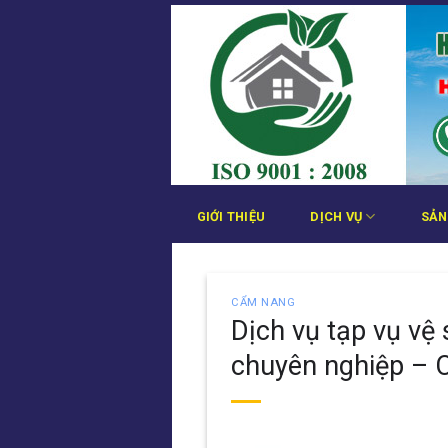
Bỏ
qua
nội
dung
GIỚI THIỆU
DỊCH VỤ
SẢN
CẨM NANG
Dịch vụ tạp vụ vệ
chuyên nghiệp – 