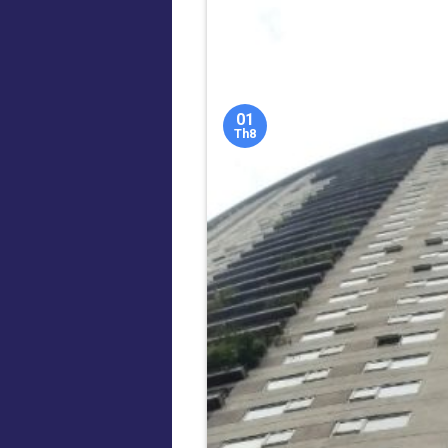
01
Th8