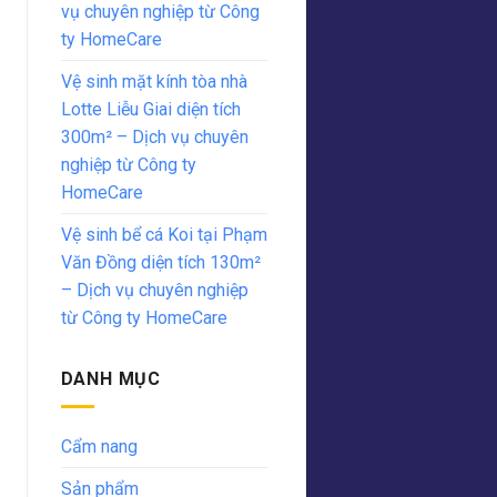
vụ chuyên nghiệp từ Công
ty HomeCare
Vệ sinh mặt kính tòa nhà
Lotte Liễu Giai diện tích
300m² – Dịch vụ chuyên
nghiệp từ Công ty
HomeCare
Vệ sinh bể cá Koi tại Phạm
Văn Đồng diện tích 130m²
– Dịch vụ chuyên nghiệp
từ Công ty HomeCare
DANH MỤC
Cẩm nang
Sản phẩm