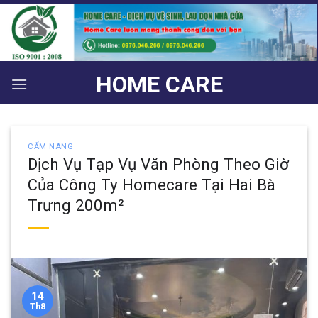
Bỏ
qua
nội
dung
HOME CARE
CẨM NANG
Dịch Vụ Tạp Vụ Văn Phòng Theo Giờ
Của Công Ty Homecare Tại Hai Bà
Trưng 200m²
14
Th8