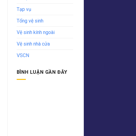
Tạp vụ
Tổng vệ sinh
Vệ sinh kính ngoài
Vệ sinh nhà cửa
VSCN
BÌNH LUẬN GẦN ĐÂY