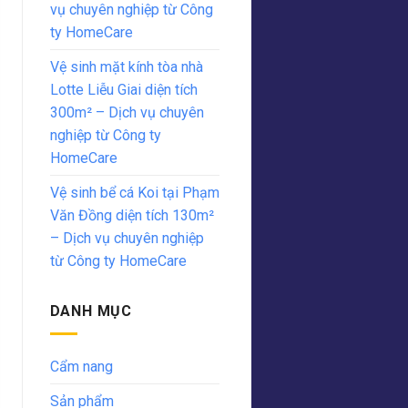
vụ chuyên nghiệp từ Công
ty HomeCare
Vệ sinh mặt kính tòa nhà
Lotte Liễu Giai diện tích
300m² – Dịch vụ chuyên
nghiệp từ Công ty
HomeCare
Vệ sinh bể cá Koi tại Phạm
Văn Đồng diện tích 130m²
– Dịch vụ chuyên nghiệp
từ Công ty HomeCare
DANH MỤC
Cẩm nang
Sản phẩm