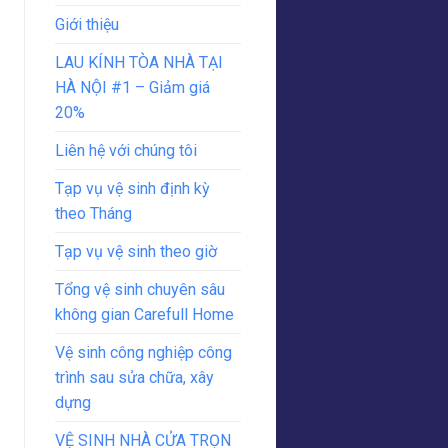
Giới thiệu
LAU KÍNH TÒA NHÀ TẠI
HÀ NỘI #1 – Giảm giá
20%
Liên hệ với chúng tôi
Tạp vụ vệ sinh định kỳ
theo Tháng
Tạp vụ vệ sinh theo giờ
Tổng vệ sinh chuyên sâu
không gian Carefull Home
Vệ sinh công nghiệp công
trình sau sửa chữa, xây
dựng
VỆ SINH NHÀ CỬA TRỌN