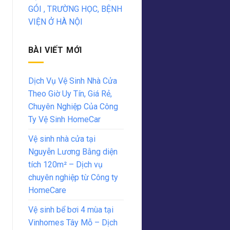
GÓI , TRƯỜNG HỌC, BỆNH
VIỆN Ở HÀ NỘI
BÀI VIẾT MỚI
Dịch Vụ Vệ Sinh Nhà Cửa
Theo Giờ Uy Tín, Giá Rẻ,
Chuyên Nghiệp Của Công
Ty Vệ Sinh HomeCar
Vệ sinh nhà cửa tại
Nguyễn Lương Bằng diện
tích 120m² – Dịch vụ
chuyên nghiệp từ Công ty
HomeCare
Vệ sinh bể bơi 4 mùa tại
Vinhomes Tây Mỗ – Dịch