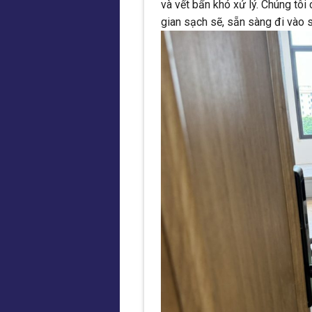
và vết bẩn khó xử lý. Chúng tô
gian sạch sẽ, sẵn sàng đi vào 