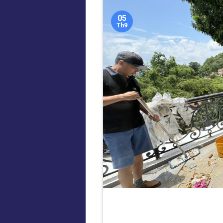
05
Th9