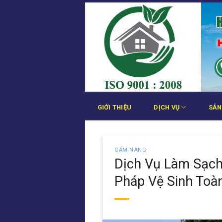
Bỏ
qua
nội
dung
GIỚI THIỆU
DỊCH VỤ
SẢN
CẨM NANG
Dịch Vụ Làm Sạch
Pháp Vệ Sinh Toà