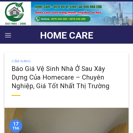
Bỏ
qua
nội
dung
HOME CARE
CẨM NANG
Báo Giá Vệ Sinh Nhà Ở Sau Xây
Dựng Của Homecare – Chuyên
Nghiệp, Giá Tốt Nhất Thị Trường
17
Th6