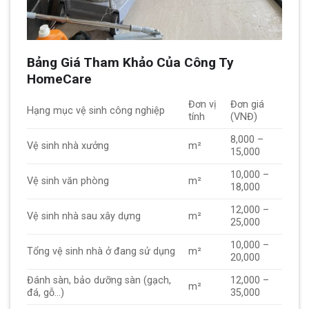
Bảng Giá Tham Khảo Của Công Ty
HomeCare
Đơn vị
Đơn giá
Hạng mục vệ sinh công nghiệp
tính
(VNĐ)
8,000 –
Vệ sinh nhà xưởng
m²
15,000
10,000 –
Vệ sinh văn phòng
m²
18,000
12,000 –
Vệ sinh nhà sau xây dựng
m²
25,000
10,000 –
Tổng vệ sinh nhà ở đang sử dụng
m²
20,000
Đánh sàn, bảo dưỡng sàn (gạch,
12,000 –
m²
đá, gỗ…)
35,000