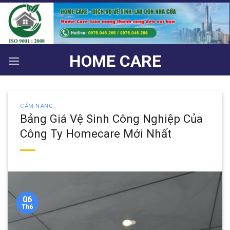
Bỏ
qua
nội
dung
HOME CARE
CẨM NANG
Bảng Giá Vệ Sinh Công Nghiệp Của
Công Ty Homecare Mới Nhất
06
Th6